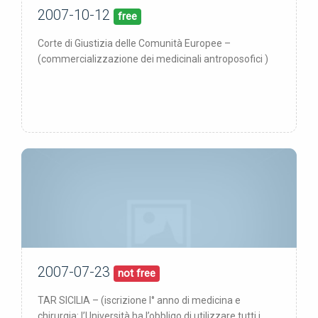
2007-10-12
12/10/07
pubblicata:
free
Corte di Giustizia delle Comunità Europee –
(commercializzazione dei medicinali antroposofici )
2007-07-23
23/07/07
pubblicata:
not free
TAR SICILIA – (iscrizione I° anno di medicina e
chirurgia: l’Università ha l’obbligo di utilizzare tutti i