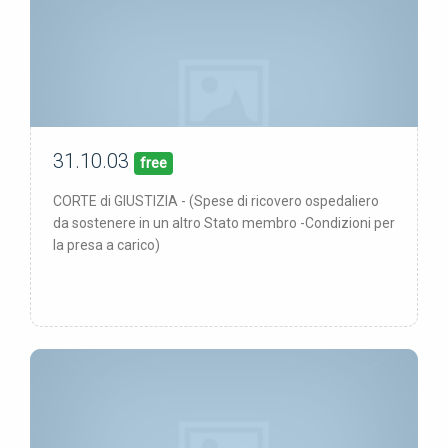
31.10.03
00/00/00
pubblicata:
free
CORTE di GIUSTIZIA - (Spese di ricovero ospedaliero
da sostenere in un altro Stato membro -Condizioni per
la presa a carico)