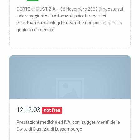
CORTE di GIUSTIZIA – 06 Novembre 2003 (Imposta sul
valore aggiunto -Trattamenti psicoterapeutici
effettuati da psicologi laureati che non posseggono la
qualifica di medico)
12.12.03
00/00/00
pubblicata:
not free
Prestazioni mediche ed IVA, con “suggerimenti” della
Corte di Giustizia di Lussemburgo