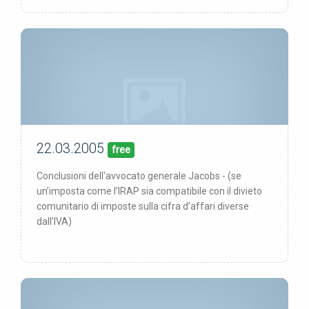
22.03.2005
00/00/00
pubblicata:
free
Conclusioni dell'avvocato generale Jacobs - (se
un’imposta come l’IRAP sia compatibile con il divieto
comunitario di imposte sulla cifra d’affari diverse
dall’IVA)