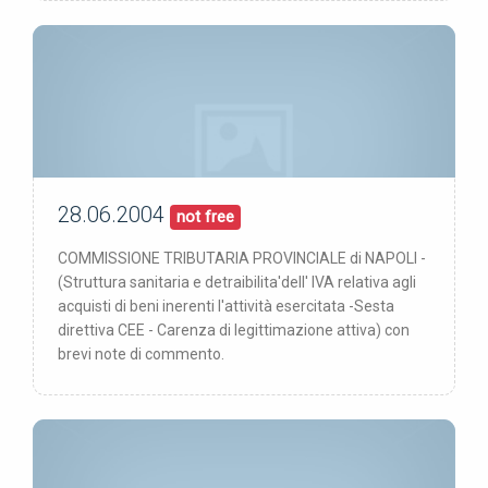
del quadro normativo interno e comunitario)
28.06.2004
00/00/00
pubblicata:
not free
COMMISSIONE TRIBUTARIA PROVINCIALE di NAPOLI -
(Struttura sanitaria e detraibilita'dell' IVA relativa agli
acquisti di beni inerenti l'attività esercitata -Sesta
direttiva CEE - Carenza di legittimazione attiva) con
brevi note di commento.