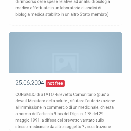
di rimborso delle spese relative ad analisi di biologia
medica effettuate in un laboratorio di analisi di
biologia medica stabilito in un altro Stato membro)
25.06.2004
00/00/00
pubblicata:
not free
CONSIGLIO di STATO -Brevetto Comunitario (puo' o
deve il Ministero della salute , rifiutare l’autorizzazione
all’immissione in commercio di un medicinale, chiesta
a norma dell’articolo 9-bis del D.lgs. n. 178 del 29
maggio 1991, a difesa del brevetto vantato sullo
stesso medicinale da altro soggetto ? ; ricostruzione