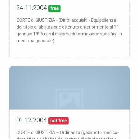
24.11.2004
00/00/00
pubblicata:
free
CORTE di GIUSTIZIA - (Diritti acquisiti - Equipollenza
del titolo di abilitazione ottenuto anteriormente al 1°
gennaio 1995 con il diploma di formazione specifica in
medicina generale)
01.12.2004
00/00/00
pubblicata:
not free
CORTE di GIUSTIZIA – Ordinanza (gabinetto medico-