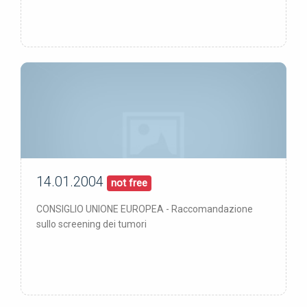
14.01.2004
00/00/00
pubblicata:
not free
CONSIGLIO UNIONE EUROPEA - Raccomandazione
sullo screening dei tumori