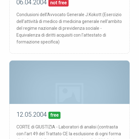
06.04.2004
00/00/00
pubblicata:
not free
Conclusioni dell'Avvocato Generale J.Kokott (Esercizio
dell'attività di medico di medicina generale nell'ambito
del regime nazionale di previdenza sociale -
Equivalenza di diritti acquisiti con l'attestato di
formazione specifica)
12.05.2004
00/00/00
pubblicata:
free
CORTE di GIUSTIZIA - Laboratori di analisi (contrasta
con l'art 49 del Trattato CE la esclusione di ogni forma