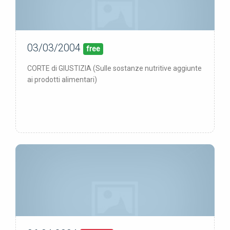
03/03/2004
00/00/00
pubblicata:
free
CORTE di GIUSTIZIA (Sulle sostanze nutritive aggiunte
ai prodotti alimentari)