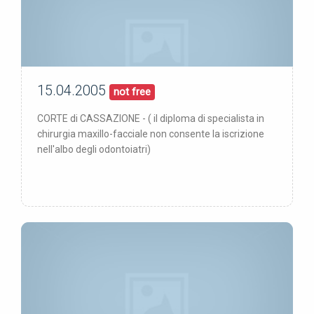
15.04.2005
00/00/00
pubblicata:
not free
CORTE di CASSAZIONE - ( il diploma di specialista in
chirurgia maxillo-facciale non consente la iscrizione
nell'albo degli odontoiatri)