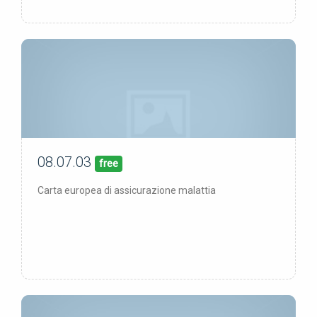
08.07.03
00/00/00
pubblicata:
free
Carta europea di assicurazione malattia