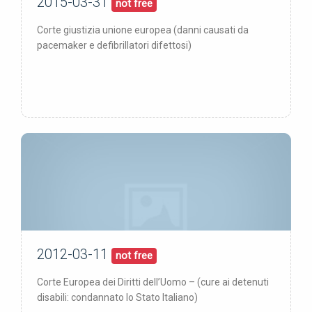
2015-03-31
31/03/15
pubblicata:
not free
Corte giustizia unione europea (danni causati da
pacemaker e defibrillatori difettosi)
2012-03-11
11/03/12
pubblicata:
not free
Corte Europea dei Diritti dell’Uomo – (cure ai detenuti
disabili: condannato lo Stato Italiano)