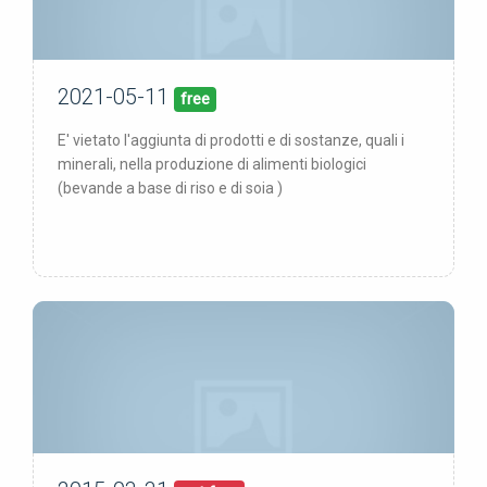
2021-05-11
11/05/21
pubblicata:
free
E' vietato l'aggiunta di prodotti e di sostanze, quali i
minerali, nella produzione di alimenti biologici
(bevande a base di riso e di soia )