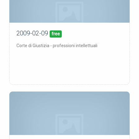
2009-02-09
09/02/09
pubblicata:
free
Corte di Giustizia - professioni intellettuali