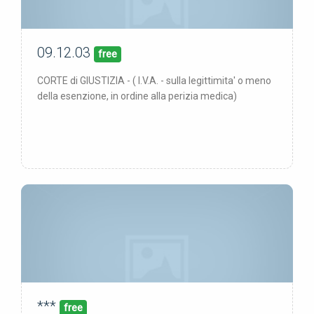
09.12.03
00/00/00
pubblicata:
free
CORTE di GIUSTIZIA - ( I.V.A. - sulla legittimita' o meno
della esenzione, in ordine alla perizia medica)
***
00/00/00
pubblicata:
free