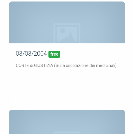
03/03/2004
00/00/00
pubblicata:
free
CORTE di GIUSTIZIA (Sulla circolazione dei medicinali)