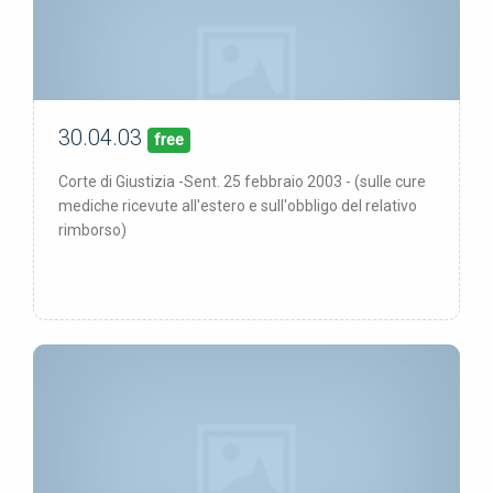
30.04.03
00/00/00
pubblicata:
free
Corte di Giustizia -Sent. 25 febbraio 2003 - (sulle cure
mediche ricevute all'estero e sull'obbligo del relativo
rimborso)