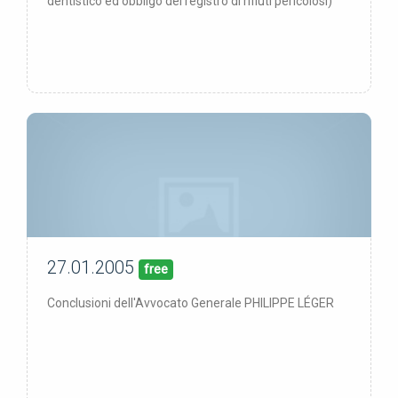
dentistico ed obbligo del registro di rifiuti pericolosi)
27.01.2005
00/00/00
pubblicata:
free
Conclusioni dell'Avvocato Generale PHILIPPE LÉGER