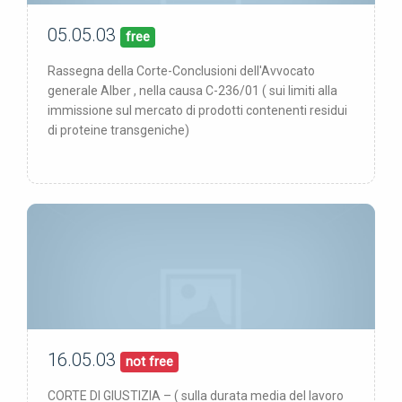
05.05.03
00/00/00
pubblicata:
free
Rassegna della Corte-Conclusioni dell'Avvocato
generale Alber , nella causa C-236/01 ( sui limiti alla
immissione sul mercato di prodotti contenenti residui
di proteine transgeniche)
16.05.03
00/00/00
pubblicata:
not free
CORTE DI GIUSTIZIA – ( sulla durata media del lavoro