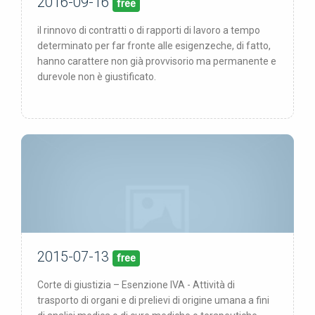
2016-09-16
16/09/16
pubblicata:
free
il rinnovo di contratti o di rapporti di lavoro a tempo
determinato per far fronte alle esigenzeche, di fatto,
hanno carattere non già provvisorio ma permanente e
durevole non è giustificato.
2015-07-13
13/07/15
pubblicata:
free
Corte di giustizia – Esenzione IVA - Attività di
trasporto di organi e di prelievi di origine umana a fini