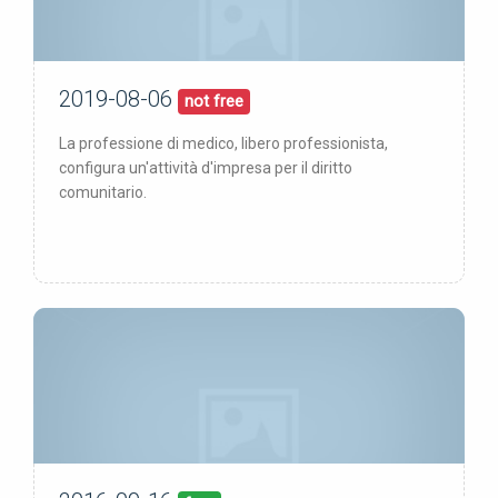
2019-08-06
06/08/19
pubblicata:
not free
La professione di medico, libero professionista,
configura un'attività d'impresa per il diritto
comunitario.