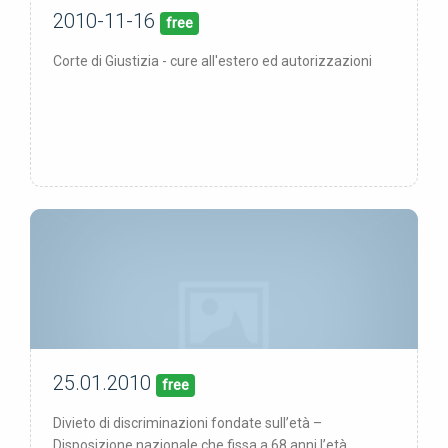
2010-11-16
16/11/10
pubblicata:
free
Corte di Giustizia - cure all'estero ed autorizzazioni
25.01.2010
25/01/10
pubblicata:
free
Divieto di discriminazioni fondate sull’età –
Disposizione nazionale che fissa a 68 anni l’età