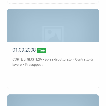
01.09.2008
01/09/08
pubblicata:
free
CORTE di GIUSTIZIA - Borsa di dottorato – Contratto di
lavoro – Presupposti