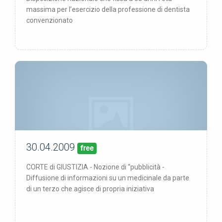
massima per l’esercizio della professione di dentista
convenzionato
30.04.2009
30/04/09
pubblicata:
free
CORTE di GIUSTIZIA - Nozione di “pubblicità -
Diffusione di informazioni su un medicinale da parte
di un terzo che agisce di propria iniziativa