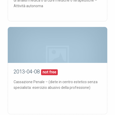
di analisi medica o di cure mediche o terapeutiche –
Attività autonoma
2013-04-08
08/04/13
pubblicata:
not free
Cassazione Penale – (diete in centro estetico senza
specialista: esercizio abusivo della professione)