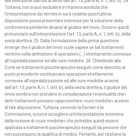
dell'esenzione dall'IVA ai sensi dell'art. 13, parte A, n. 1, lett. b). 24.
Tuttavia, non si può escludere in maniera assoluta che
l'interpretazione dei termini in cui è redatta quest'ultima
disposizione possa presentare interesse per la soluzione della
controversia pendente dinanzi al giudice del rinvio. Occorre quindi
pronunciarsi sull'interpretazione l'art. 13, parte A, n. 1, lett. b), della
sesta direttiva. 25. Dalla formulazione della prima questione
emerge che il giudice del rinvio vuole sapere se tali trattamenti
rientrino nella definizione di operazioni (...) strettamente connesse
all'ospedalizzazione ed alle cure mediche. 26. Chiedendo alla
Corte se trattamenti psicoterapeutici eseguiti come descritto al
punto precedente costituiscano operazioni strettamente
connesse all'ospedalizzazione ed alle cure mediche ai sensi
dell'art. 13, parte A, n. 1, lett. b), della sesta direttiva, il giudice del
rinvio sembra non prendere in considerazione l'eventualità che i
detti trattamenti possano rappresentare «cure mediche» ai sensi
di tale disposizione. Tuttavia, secondo la Dornier e la
Commissione, occorre accogliere un'interpretazione estensiva
della nozione di «cure mediche» che potrebbe quindi essere
applicata a trattamenti psicoterapeutici eseguiti da persone che
non posseggono la qualifica di medico. Pertanto, per risolvere la