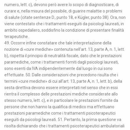
numero, lett. c), devono però avere lo scopo di diagnosticare, di
curare e, nella misura del possibile, di guarire malattie o problemi
di salute (citate sentenze D., punto 18, e Kügler, punto 38). Ora, non
viene contestato che i trattamenti eseguiti da psicologi laureati, in
ambito ospedaliero, soddisfino la condizione di presentare finalità
terapeutiche.
49. Occorre infine constatare che tale interpretazione della
nozione di «cure mediche» contenuta nell'art. 13, parte A, n. 1, lett.
b), rispetta il principio di neutralità fiscale, dato che le prestazioni
paramediche, come i trattamenti forniti dagli psicologi laureati,
sono esenti da IVA indipendentemente dal luogo in cui sono
effettuate. 50. Dalle considerazioni che precedono risulta che i
termini «cure mediche» di cui all'art. 13, parte A, n. 1, lett. b), della
sesta direttiva devono essere interpretati nel senso che in essi
rientra il complesso delle prestazioni mediche considerate allo
stesso numero, lett. c), e in particolare le prestazioni fornite da
persone che non hanno la qualifica di medico ma effettuano
prestazioni paramediche come i trattamenti psicoterapeutici
eseguiti da psicologi laureati. 51. Pertanto, la prima questione va
risolta dichiarando che i trattamenti psicoterapeutici ambulatoriali