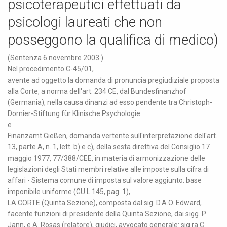
psicoterapeutici effettuati da
psicologi laureati che non
posseggono la qualifica di medico)
(Sentenza 6 novembre 2003 )
Nel procedimento C-45/01,
avente ad oggetto la domanda di pronuncia pregiudiziale proposta
alla Corte, a norma dell'art. 234 CE, dal Bundesfinanzhof
(Germania), nella causa dinanzi ad esso pendente tra Christoph-
Dornier-Stiftung für Klinische Psychologie
e
Finanzamt Gießen, domanda vertente sull'interpretazione dell'art.
13, parte A, n. 1, lett. b) e c), della sesta direttiva del Consiglio 17
maggio 1977, 77/388/CEE, in materia di armonizzazione delle
legislazioni degli Stati membri relative alle imposte sulla cifra di
affari - Sistema comune di imposta sul valore aggiunto: base
imponibile uniforme (GU L 145, pag. 1),
LA CORTE (Quinta Sezione), composta dal sig. D.A.O. Edward,
facente funzioni di presidente della Quinta Sezione, dai sigg. P.
Jann, e A. Rosas (relatore), giudici, avvocato generale: sig.ra C.