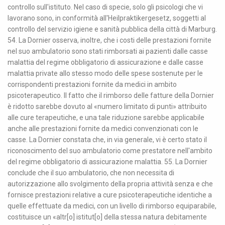
controllo sull'istituto. Nel caso di specie, solo gli psicologi che vi
lavorano sono, in conformità all'Heilpraktikergesetz, soggetti al
controllo del servizio igiene e sanità pubblica della città di Marburg.
54. La Dornier osserva, inoltre, che i costi delle prestazioni fornite
nel suo ambulatorio sono stati rimborsati ai pazienti dalle casse
malattia del regime obbligatorio di assicurazione e dalle casse
malattia private allo stesso modo delle spese sostenute per le
corrispondenti prestazioni fornite da medici in ambito
psicoterapeutico. Il fatto che il rimborso delle fatture della Dornier
è ridotto sarebbe dovuto al «numero limitato di punti» attribuito
alle cure terapeutiche, e una tale riduzione sarebbe applicabile
anche alle prestazioni fornite da medici convenzionati con le
casse. La Dornier constata che, in via generale, vi è certo stato il
riconoscimento del suo ambulatorio come prestatore nell'ambito
del regime obbligatorio di assicurazione malattia. 55. La Dornier
conclude che il suo ambulatorio, che non necessita di
autorizzazione allo svolgimento della propria attività senza e che
fornisce prestazioni relative a cure psicoterapeutiche identiche a
quelle effettuate da medici, con un livello di rimborso equiparabile,
costituisce un «altr[o] istitut[o] della stessa natura debitamente