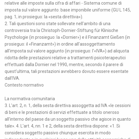
relative alle imposte sulla cifra di affari - Sistema comune di
imposta sul valore aggiunto: base imponibile uniforme (GU L 145,
pag. 1; in prosieguo: la «sesta direttiva»).
2. Tali questioni sono state sollevate nell'ambito di una
controversia tra la Christoph-Dornier-Stiftung für Klinische
Psychologie (in prosieguo: la «Dornier») e il Finanzamt Gießen (in
prosieguo: il «Finanzamt») in ordine all'assoggettamento
all'imposta sul valore aggiunto (in prosieguo: l'«IVA») ad aliquota
ridotta delle prestazioni relative a trattamenti psicoterapeutici
effettuati dalla Dornier nel 1990, mentre, secondo il parere di
quest'ultima, tali prestazioni avrebbero dovuto essere esentate
dall'IVA.
Contesto normativo
La normativa comunitaria
3. L'art. 2, n. 1, della sesta direttiva assoggetta ad IVA «le cessioni
di beni e le prestazioni di servizi effettuate a titolo oneroso
all'interno del paese da un soggetto passivo che agisce in quanto
tale». 4. L'art. 4, nn. 1 e 2, della sesta direttiva dispone: «1. Si
considera soggetto passivo chiunque esercita in modo