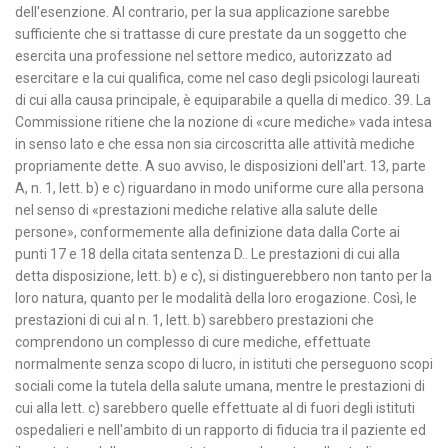
dell'esenzione. Al contrario, per la sua applicazione sarebbe
sufficiente che si trattasse di cure prestate da un soggetto che
esercita una professione nel settore medico, autorizzato ad
esercitare e la cui qualifica, come nel caso degli psicologi laureati
di cui alla causa principale, è equiparabile a quella di medico. 39. La
Commissione ritiene che la nozione di «cure mediche» vada intesa
in senso lato e che essa non sia circoscritta alle attività mediche
propriamente dette. A suo avviso, le disposizioni dell'art. 13, parte
A, n. 1, lett. b) e c) riguardano in modo uniforme cure alla persona
nel senso di «prestazioni mediche relative alla salute delle
persone», conformemente alla definizione data dalla Corte ai
punti 17 e 18 della citata sentenza D.. Le prestazioni di cui alla
detta disposizione, lett. b) e c), si distinguerebbero non tanto per la
loro natura, quanto per le modalità della loro erogazione. Così, le
prestazioni di cui al n. 1, lett. b) sarebbero prestazioni che
comprendono un complesso di cure mediche, effettuate
normalmente senza scopo di lucro, in istituti che perseguono scopi
sociali come la tutela della salute umana, mentre le prestazioni di
cui alla lett. c) sarebbero quelle effettuate al di fuori degli istituti
ospedalieri e nell'ambito di un rapporto di fiducia tra il paziente ed