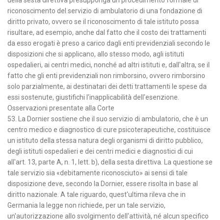
della sesta direttiva presupponga un procedimento formale di
riconoscimento del servizio di ambulatorio di una fondazione di
diritto privato, ovvero se il riconoscimento di tale istituto possa
risultare, ad esempio, anche dal fatto che il costo dei trattamenti
da esso erogati è preso a carico dagli enti previdenziali secondo le
disposizioni che si applicano, allo stesso modo, agli istituti
ospedalieri, ai centri medici, nonché ad altri istituti e, dall'altra, se il
fatto che gli enti previdenziali non rimborsino, ovvero rimborsino
solo parzialmente, ai destinatari dei detti trattamenti le spese da
essi sostenute, giustifichi l'inapplicabilità dell'esenzione.
Osservazioni presentate alla Corte
53. La Dornier sostiene che il suo servizio di ambulatorio, che è un
centro medico e diagnostico di cure psicoterapeutiche, costituisce
un istituto della stessa natura degli organismi di diritto pubblico,
degli istituti ospedalieri e dei centri medici e diagnostici di cui
all'art. 13, parte A, n. 1, lett. b), della sesta direttiva. La questione se
tale servizio sia «debitamente riconosciuto» ai sensi di tale
disposizione deve, secondo la Dornier, essere risolta in base al
diritto nazionale. A tale riguardo, quest'ultima rileva che in
Germania la legge non richiede, per un tale servizio,
un'autorizzazione allo svolgimento dell'attività, né alcun specifico