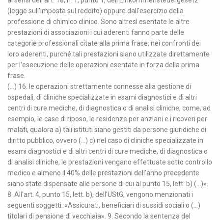
ai sensi dell'art. 18, n. 1, punto 1, dell'Einkommensteuergesetz
(legge sull'imposta sul reddito) oppure dall'esercizio della
professione di chimico clinico. Sono altresì esentate le altre
prestazioni di associazioni i cui aderenti fanno parte delle
categorie professionali citate alla prima frase, nei confronti dei
loro aderenti, purché tali prestazioni siano utilizzate direttamente
per l'esecuzione delle operazioni esentate in forza della prima
frase.
(...) 16. le operazioni strettamente connesse alla gestione di
ospedali, di cliniche specializzate in esami diagnostici e di altri
centri di cure mediche, di diagnostica o di analisi cliniche, come, ad
esempio, le case di riposo, le residenze per anziani e i ricoveri per
malati, qualora a) tali istituti siano gestiti da persone giuridiche di
diritto pubblico, ovvero (...) c) nel caso di cliniche specializzate in
esami diagnostici e di altri centri di cure mediche, di diagnostica o
di analisi cliniche, le prestazioni vengano effettuate sotto controllo
medico e almeno il 40% delle prestazioni dell'anno precedente
siano state dispensate alle persone di cui al punto 15, lett. b) (...)».
8. All'art. 4, punto 15, lett. b), dell'UStG, vengono menzionati i
seguenti soggetti: «Assicurati, beneficiari di sussidi sociali o (...)
titolari di pensione di vecchiaia». 9. Secondo la sentenza del