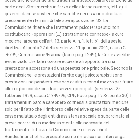
possa anche estendersi ai trattamenti suscettibili di esenzione da
parte degli Stati membri in forza dello stesso numero, lett. c), il
governo danese sostiene che sarebbe necessario individuare
precisamente i termini di tale sovrapposizione. 32. La
Commissione ritiene che i trattamenti psicoterapeutici non
costituiscano «operazioni (...) strettamente connesse» a cure
mediche, ai sensi dell'art. 13, parte A, n. 1, lett. b), della sesta
direttiva. Al punto 27 della sentenza 11 gennaio 2001, causa C-
76/99, Commissione/Francia (Racc. pag. I-249), la Corte avrebbe
evidenziato che tale nozione equivale al rapporto tra una
prestazione accessoria ed una prestazione principale. Secondo la
Commissione, le prestazioni fornite dagli psicoterapisti sono
prestazioni indipendenti, che non costituiscono il mezzo per fruire
alle migliori condizioni di un servizio principale (sentenza 25
febbraio 1999, causa C-349/96, CPP, Racc. pag. I-973, punto 30). I
trattamenti in parola sarebbero connessi a prestazioni mediche
solo per il fatto che il rimborso delle relative spese da parte delle
casse malattia o degli enti di assistenza sociale è subordinato al
previo parere di un medico in merito alla necessità del
trattamento. Tuttavia, la Commissione osserva che il
Bundesfinanzhof ha precisato come il medico non intervenga