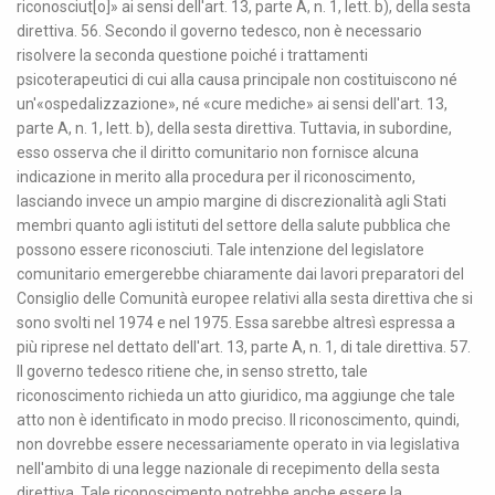
riconosciut[o]» ai sensi dell'art. 13, parte A, n. 1, lett. b), della sesta
direttiva. 56. Secondo il governo tedesco, non è necessario
risolvere la seconda questione poiché i trattamenti
psicoterapeutici di cui alla causa principale non costituiscono né
un'«ospedalizzazione», né «cure mediche» ai sensi dell'art. 13,
parte A, n. 1, lett. b), della sesta direttiva. Tuttavia, in subordine,
esso osserva che il diritto comunitario non fornisce alcuna
indicazione in merito alla procedura per il riconoscimento,
lasciando invece un ampio margine di discrezionalità agli Stati
membri quanto agli istituti del settore della salute pubblica che
possono essere riconosciuti. Tale intenzione del legislatore
comunitario emergerebbe chiaramente dai lavori preparatori del
Consiglio delle Comunità europee relativi alla sesta direttiva che si
sono svolti nel 1974 e nel 1975. Essa sarebbe altresì espressa a
più riprese nel dettato dell'art. 13, parte A, n. 1, di tale direttiva. 57.
Il governo tedesco ritiene che, in senso stretto, tale
riconoscimento richieda un atto giuridico, ma aggiunge che tale
atto non è identificato in modo preciso. Il riconoscimento, quindi,
non dovrebbe essere necessariamente operato in via legislativa
nell'ambito di una legge nazionale di recepimento della sesta
direttiva. Tale riconoscimento potrebbe anche essere la