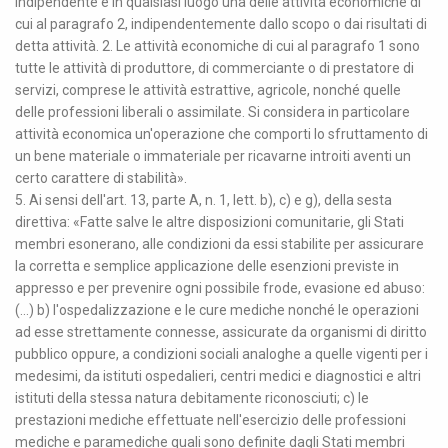
indipendente e in qualsiasi luogo una delle attività economiche di
cui al paragrafo 2, indipendentemente dallo scopo o dai risultati di
detta attività. 2. Le attività economiche di cui al paragrafo 1 sono
tutte le attività di produttore, di commerciante o di prestatore di
servizi, comprese le attività estrattive, agricole, nonché quelle
delle professioni liberali o assimilate. Si considera in particolare
attività economica un'operazione che comporti lo sfruttamento di
un bene materiale o immateriale per ricavarne introiti aventi un
certo carattere di stabilità».
5. Ai sensi dell'art. 13, parte A, n. 1, lett. b), c) e g), della sesta
direttiva: «Fatte salve le altre disposizioni comunitarie, gli Stati
membri esonerano, alle condizioni da essi stabilite per assicurare
la corretta e semplice applicazione delle esenzioni previste in
appresso e per prevenire ogni possibile frode, evasione ed abuso:
(...) b) l'ospedalizzazione e le cure mediche nonché le operazioni
ad esse strettamente connesse, assicurate da organismi di diritto
pubblico oppure, a condizioni sociali analoghe a quelle vigenti per i
medesimi, da istituti ospedalieri, centri medici e diagnostici e altri
istituti della stessa natura debitamente riconosciuti; c) le
prestazioni mediche effettuate nell'esercizio delle professioni
mediche e paramediche quali sono definite dagli Stati membri