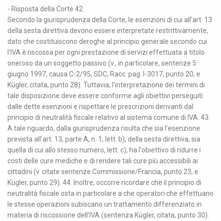
- Risposta della Corte 42.
Secondo la giurisprudenza della Corte, le esenzioni di cui all'art. 13
della sesta direttiva devono essere interpretate restrittivamente,
dato che costituiscono deroghe al principio generale secondo cui
l'IVA è riscossa per ogni prestazione di servizi effettuata a titolo
oneroso da un soggetto passivo (v., in particolare, sentenze 5
giugno 1997, causa C-2/95, SDC, Racc. pag. I-3017, punto 20, e
Kügler, citata, punto 28). Tuttavia, l'interpretazione dei termini di
tale disposizione deve essere conforme agli obiettivi perseguiti
dalle dette esenzioni e rispettare le prescrizioni derivanti dal
principio di neutralità fiscale relativo al sistema comune di IVA. 43.
A tale riguardo, dalla giurisprudenza risulta che sia l'esenzione
prevista all'art. 13, parte A, n. 1, lett. b), della sesta direttiva, sia
quella di cui allo stesso numero, lett. c), ha l'obiettivo di ridurre i
costi delle cure mediche e di rendere tali cure più accessibili ai
cittadini (v. citate sentenze Commissione/Francia, punto 23, e
Kügler, punto 29). 44. Inoltre, occorre ricordare che il principio di
neutralità fiscale osta in particolare a che operatori che effettuano
le stesse operazioni subiscano un trattamento differenziato in
materia di riscossione dell'IVA (sentenza Kügler, citata, punto 30).