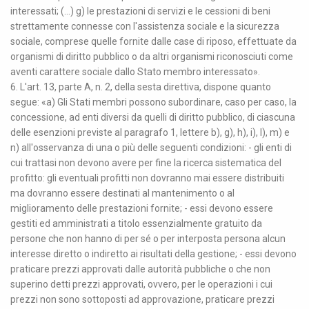
interessati; (...) g) le prestazioni di servizi e le cessioni di beni
strettamente connesse con l'assistenza sociale e la sicurezza
sociale, comprese quelle fornite dalle case di riposo, effettuate da
organismi di diritto pubblico o da altri organismi riconosciuti come
aventi carattere sociale dallo Stato membro interessato».
6. L'art. 13, parte A, n. 2, della sesta direttiva, dispone quanto
segue: «a) Gli Stati membri possono subordinare, caso per caso, la
concessione, ad enti diversi da quelli di diritto pubblico, di ciascuna
delle esenzioni previste al paragrafo 1, lettere b), g), h), i), l), m) e
n) all'osservanza di una o più delle seguenti condizioni: - gli enti di
cui trattasi non devono avere per fine la ricerca sistematica del
profitto: gli eventuali profitti non dovranno mai essere distribuiti
ma dovranno essere destinati al mantenimento o al
miglioramento delle prestazioni fornite; - essi devono essere
gestiti ed amministrati a titolo essenzialmente gratuito da
persone che non hanno di per sé o per interposta persona alcun
interesse diretto o indiretto ai risultati della gestione; - essi devono
praticare prezzi approvati dalle autorità pubbliche o che non
superino detti prezzi approvati, ovvero, per le operazioni i cui
prezzi non sono sottoposti ad approvazione, praticare prezzi