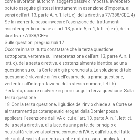
come lavoratori autonomi soggetti passivi d'imposta, avrebbero
potuto eseguire gli stessi trattamenti in esenzione d'imposta, ai
sensi dell'art. 13, parte A, n. 1, lett. c), della direttiva 77/388/CEE. 4)
Se la ricorrente possa invocare l'esenzione dei trattamenti
psicoterapeutici in base all'art. 13, parte A, n. 1, lett. b) e c), della
direttiva 77/388/CEE».
Sulle questioni pregiudiziali 17.
Occorre innanzi tutto constatare che la terza questione
sottoposta, vertente sull'interpretazione dell'art. 13, parte A, n. 1,
lett. c), della sesta direttiva, è sostanzialmente identica ad una
questione su cui la Corte si è già pronunciata. La soluzione di tale
questione è rilevante ai fini dell'esame della prima questione,
vertente sull'interpretazione dello stesso numero, lett. b).
Pertanto, occorre risolvere in primo luogo la terza questione. Sulla
terza questione
18. Con la terza questione, il giudice del rinvio chiede alla Corte se
ai trattamenti psicoterapeutici erogati dalla Dornier possa
applicarsi l'esenzione dall'IVA di cui all'art. 13, parte A, n. 1, lett. c),
della sesta direttiva, alla luce, da una parte, del principio di
neutralità relativo al sistema comune di IVA e, dall'altra, del fatto
che agli stessi trattamenti avrebbe potuto essere applicata la