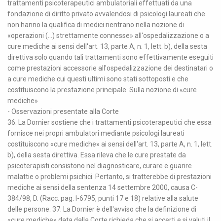
trattamenti psicoterapeutici ambulatoriali effettuati da una
fondazione di diritto privato avvalendosi di psicologi laureati che
non hanno la qualifica di medici rientrano nella nozione di
«operazioni (...) strettamente connesse» all'ospedalizzazione o a
cure mediche ai sensi dell'art. 13, parte A, n. 1, lett. b), della sesta
direttiva solo quando tali trattamenti sono effettivamente eseguiti
come prestazioni accessorie all'ospedalizzazione dei destinatari o
a cure mediche cui questi ultimi sono stati sottoposti e che
costituiscono la prestazione principale. Sulla nozione di «cure
mediche»
- Osservazioni presentate alla Corte
36. La Dornier sostiene che i trattamenti psicoterapeutici che essa
fornisce nei propri ambulatori mediante psicologi laureati
costituiscono «cure mediche» ai sensi dell'art. 13, parte A, n. 1, lett.
b), della sesta direttiva. Essa rileva che le cure prestate da
psicoterapisti consistono nel diagnosticare, curare e guarire
malattie o problemi psichici. Pertanto, si tratterebbe di prestazioni
mediche ai sensi della sentenza 14 settembre 2000, causa C-
384/98, D. (Racc. pag. I-6795, punti 17 e 18) relative alla salute
delle persone. 37. La Dornier è dell'avviso che la definizione di
«cure mediche» data dalla Corte richieda che si accerti e si valuti il