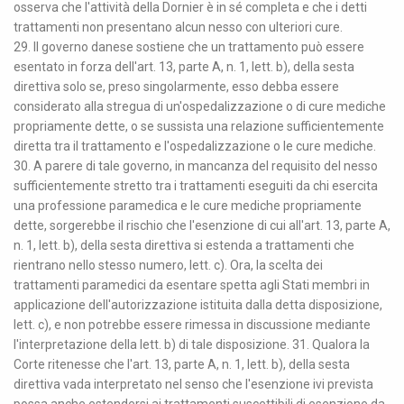
osserva che l'attività della Dornier è in sé completa e che i detti
trattamenti non presentano alcun nesso con ulteriori cure.
29. Il governo danese sostiene che un trattamento può essere
esentato in forza dell'art. 13, parte A, n. 1, lett. b), della sesta
direttiva solo se, preso singolarmente, esso debba essere
considerato alla stregua di un'ospedalizzazione o di cure mediche
propriamente dette, o se sussista una relazione sufficientemente
diretta tra il trattamento e l'ospedalizzazione o le cure mediche.
30. A parere di tale governo, in mancanza del requisito del nesso
sufficientemente stretto tra i trattamenti eseguiti da chi esercita
una professione paramedica e le cure mediche propriamente
dette, sorgerebbe il rischio che l'esenzione di cui all'art. 13, parte A,
n. 1, lett. b), della sesta direttiva si estenda a trattamenti che
rientrano nello stesso numero, lett. c). Ora, la scelta dei
trattamenti paramedici da esentare spetta agli Stati membri in
applicazione dell'autorizzazione istituita dalla detta disposizione,
lett. c), e non potrebbe essere rimessa in discussione mediante
l'interpretazione della lett. b) di tale disposizione. 31. Qualora la
Corte ritenesse che l'art. 13, parte A, n. 1, lett. b), della sesta
direttiva vada interpretato nel senso che l'esenzione ivi prevista