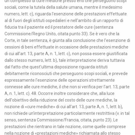
un complesso di cure mediche presso enti che perseguono scopi
sociali, come la tutela della salute umana, mentre il medesimo
numero, lett. c), riguarda l'esenzione delle prestazioni effettuate
al di fuori degli istituti ospedalieri e nell'ambito di un rapporto di
fiducia tra il paziente ed il prestatore delle cure (sentenza
Commissione/Regno Unito, citata punto 33). Se è vero che la
Corte, in tale sentenza, è giunta alla conclusione che l'esenzione di
cessioni di beni effettuate in occasione delle prestazioni mediche
di cui all'art. 13, parte A, n. 1, lett. c), non possa essere giustificata
dallo stesso numero, lett. b), tale interpretazione deriva tuttavia
dal fatto che quest'ultima disposizione riguarda istituti
debitamente riconosciuti che perseguono scopi sociali, e prevede
espressamente l'esenzione delle operazioni strettamente
connesse alle cure mediche, il che non si verifica per l'art. 13, parte
A, n. 1, lett. c). 48. Occorre inoltre considerare che, alla luce
dell'obiettivo della riduzione del costo delle cure mediche, la
nozione di «cure mediche» di cui all'art. 13, parte A, n. 1, lett. b),
non richiede un'interpretazione particolarmente restrittiva (v. in tal
senso, sentenza Commissione/Francia, citata, punto 23). Le
prestazioni che rientrano in tale nozione, come quelle comprese
nella nozione di «prestazioni mediche» richiamata allo stesso