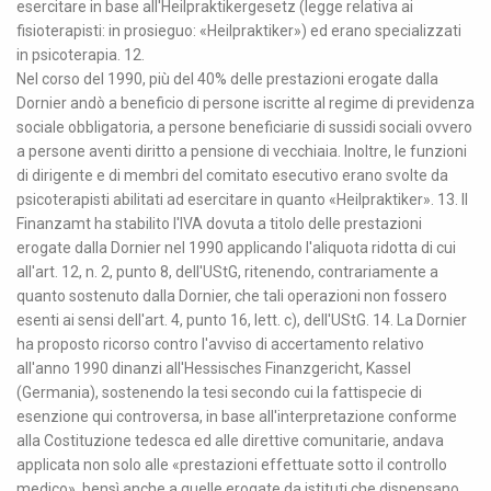
esercitare in base all'Heilpraktikergesetz (legge relativa ai
fisioterapisti: in prosieguo: «Heilpraktiker») ed erano specializzati
in psicoterapia. 12.
Nel corso del 1990, più del 40% delle prestazioni erogate dalla
Dornier andò a beneficio di persone iscritte al regime di previdenza
sociale obbligatoria, a persone beneficiarie di sussidi sociali ovvero
a persone aventi diritto a pensione di vecchiaia. Inoltre, le funzioni
di dirigente e di membri del comitato esecutivo erano svolte da
psicoterapisti abilitati ad esercitare in quanto «Heilpraktiker». 13. Il
Finanzamt ha stabilito l'IVA dovuta a titolo delle prestazioni
erogate dalla Dornier nel 1990 applicando l'aliquota ridotta di cui
all'art. 12, n. 2, punto 8, dell'UStG, ritenendo, contrariamente a
quanto sostenuto dalla Dornier, che tali operazioni non fossero
esenti ai sensi dell'art. 4, punto 16, lett. c), dell'UStG. 14. La Dornier
ha proposto ricorso contro l'avviso di accertamento relativo
all'anno 1990 dinanzi all'Hessisches Finanzgericht, Kassel
(Germania), sostenendo la tesi secondo cui la fattispecie di
esenzione qui controversa, in base all'interpretazione conforme
alla Costituzione tedesca ed alle direttive comunitarie, andava
applicata non solo alle «prestazioni effettuate sotto il controllo
medico», bensì anche a quelle erogate da istituti che dispensano