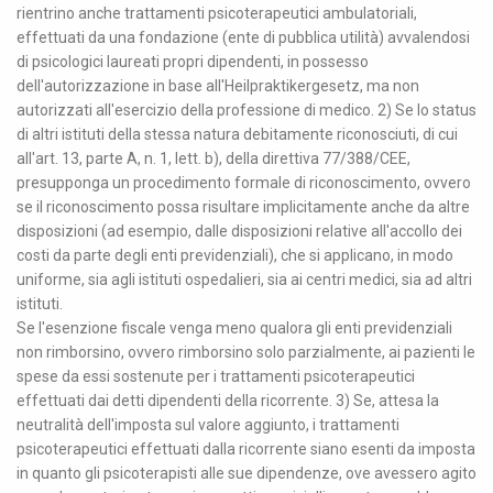
rientrino anche trattamenti psicoterapeutici ambulatoriali,
effettuati da una fondazione (ente di pubblica utilità) avvalendosi
di psicologici laureati propri dipendenti, in possesso
dell'autorizzazione in base all'Heilpraktikergesetz, ma non
autorizzati all'esercizio della professione di medico. 2) Se lo status
di altri istituti della stessa natura debitamente riconosciuti, di cui
all'art. 13, parte A, n. 1, lett. b), della direttiva 77/388/CEE,
presupponga un procedimento formale di riconoscimento, ovvero
se il riconoscimento possa risultare implicitamente anche da altre
disposizioni (ad esempio, dalle disposizioni relative all'accollo dei
costi da parte degli enti previdenziali), che si applicano, in modo
uniforme, sia agli istituti ospedalieri, sia ai centri medici, sia ad altri
istituti.
Se l'esenzione fiscale venga meno qualora gli enti previdenziali
non rimborsino, ovvero rimborsino solo parzialmente, ai pazienti le
spese da essi sostenute per i trattamenti psicoterapeutici
effettuati dai detti dipendenti della ricorrente. 3) Se, attesa la
neutralità dell'imposta sul valore aggiunto, i trattamenti
psicoterapeutici effettuati dalla ricorrente siano esenti da imposta
in quanto gli psicoterapisti alle sue dipendenze, ove avessero agito