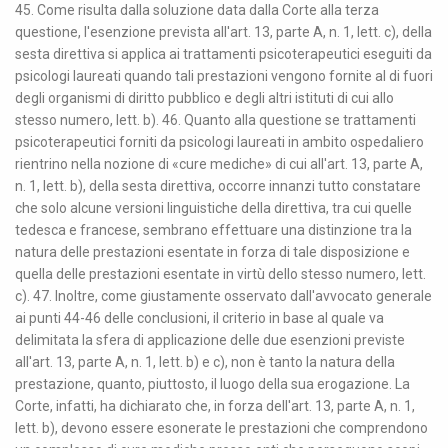
45. Come risulta dalla soluzione data dalla Corte alla terza
questione, l'esenzione prevista all'art. 13, parte A, n. 1, lett. c), della
sesta direttiva si applica ai trattamenti psicoterapeutici eseguiti da
psicologi laureati quando tali prestazioni vengono fornite al di fuori
degli organismi di diritto pubblico e degli altri istituti di cui allo
stesso numero, lett. b). 46. Quanto alla questione se trattamenti
psicoterapeutici forniti da psicologi laureati in ambito ospedaliero
rientrino nella nozione di «cure mediche» di cui all'art. 13, parte A,
n. 1, lett. b), della sesta direttiva, occorre innanzi tutto constatare
che solo alcune versioni linguistiche della direttiva, tra cui quelle
tedesca e francese, sembrano effettuare una distinzione tra la
natura delle prestazioni esentate in forza di tale disposizione e
quella delle prestazioni esentate in virtù dello stesso numero, lett.
c). 47. Inoltre, come giustamente osservato dall'avvocato generale
ai punti 44-46 delle conclusioni, il criterio in base al quale va
delimitata la sfera di applicazione delle due esenzioni previste
all'art. 13, parte A, n. 1, lett. b) e c), non è tanto la natura della
prestazione, quanto, piuttosto, il luogo della sua erogazione. La
Corte, infatti, ha dichiarato che, in forza dell'art. 13, parte A, n. 1,
lett. b), devono essere esonerate le prestazioni che comprendono