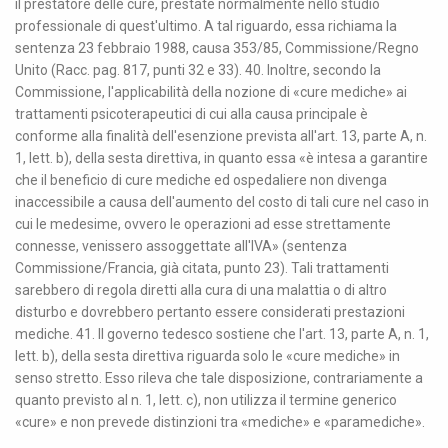
il prestatore delle cure, prestate normalmente nello studio
professionale di quest'ultimo. A tal riguardo, essa richiama la
sentenza 23 febbraio 1988, causa 353/85, Commissione/Regno
Unito (Racc. pag. 817, punti 32 e 33). 40. Inoltre, secondo la
Commissione, l'applicabilità della nozione di «cure mediche» ai
trattamenti psicoterapeutici di cui alla causa principale è
conforme alla finalità dell'esenzione prevista all'art. 13, parte A, n.
1, lett. b), della sesta direttiva, in quanto essa «è intesa a garantire
che il beneficio di cure mediche ed ospedaliere non divenga
inaccessibile a causa dell'aumento del costo di tali cure nel caso in
cui le medesime, ovvero le operazioni ad esse strettamente
connesse, venissero assoggettate all'IVA» (sentenza
Commissione/Francia, già citata, punto 23). Tali trattamenti
sarebbero di regola diretti alla cura di una malattia o di altro
disturbo e dovrebbero pertanto essere considerati prestazioni
mediche. 41. Il governo tedesco sostiene che l'art. 13, parte A, n. 1,
lett. b), della sesta direttiva riguarda solo le «cure mediche» in
senso stretto. Esso rileva che tale disposizione, contrariamente a
quanto previsto al n. 1, lett. c), non utilizza il termine generico
«cure» e non prevede distinzioni tra «mediche» e «paramediche».