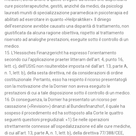
cure psicoterapeutiche, gestiti, anziché da medici, da psicologi
laureati muniti di specializzazione paramedica in psicoterapia ed
abilitati ad esercitare in quanto «Heilpraktiker». Il diniego
dell'esenzione avrebbe causato una disparità di trattamento, non
giustificata da alcuna ragione obiettiva, rispetto al trattamento
riservato ad analoghe prestazioni, eseguite sotto il controllo di un
medico.
15. L'Hessisches Finanzgericht ha espresso l'orientamento
secondo cui l'applicazione praeter litteram dell'art. 4, punto 16,
lett. c), dell'UStG non risulterebbe imposta né dall'art. 13, parte A,
n. 1, lett. b), della sesta direttiva, né da considerazioni di ordine
costituzionale. Pertanto, esso ha respinto il ricorso presentatogli
con la motivazione che la Dornier non aveva eseguito le
prestazioni di cui a tale disposizione sotto il controllo di un medico.
16. Di conseguenza, la Dornier ha presentato un ricorso per
cassazione («Revision») dinanzi al Bundesfinanzhof, il quale ha
sospeso il procedimento ed ha sottoposto alla Corte le quattro
seguenti questioni pregiudiziali: «1) Se nelle operazioni
strettamente connesse all'ospedalizzazione ed alle cure mediche,
di cui all'art. 13, parte A, n. 1, lett. b), della direttiva 77/388/CEE,