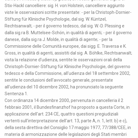
Stix-Hackl cancelliere: sig. H. von Holstein, cancelliere aggiunto
viste le osservazioni scritte presentate: - per la Christoph-Dornier-
Stiftung für Klinische Psychologie, dal sig. W. Küntzel,
Rechtsanwalt; - per il governo tedesco, dal sig. W.-D. Plessing e
dalla sig.ra B. Muttelsee-Schön, in qualità di agenti; - per il governo
danese, dalla sig.ra J. Molde, in qualità di agente; - per la
Commissione delle Comunità europee, dai sigg. E. Traversa e K.
Gross, in qualità di agenti, assistiti dal sig. A. Böhlke, Rechtsanwalt;
vista la relazione d'udienza, sentite le osservazioni orali della
Christoph-Dornier-Stiftung für Klinische Psychologie, del governo
tedesco e della Commissione, all'udienza del 18 settembre 2002,
sentite le conclusioni dell'avvocato generale, presentate
all'udienza del 10 dicembre 2002, ha pronunciato la seguente
Sentenza 1.
Con ordinanza 14 dicembre 2000, pervenuta in cancelleria il 2
febbraio 2001, il Bundesfinanzhof ha proposto a questa Corte, in
applicazione dell'art. 234 CE, quattro questioni pregiudiziali
vertenti sull'interpretazione dell'art. 13, parte A, n. 1, lett. b) e c),
della sesta direttiva del Consiglio 17 maggio 1977, 77/388/CEE, in
materia di armonizzazione delle legislazioni degli Stati membri