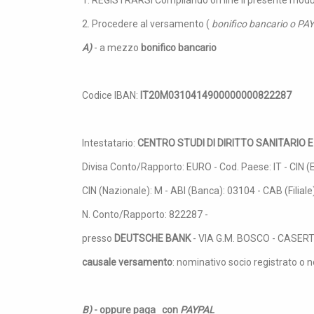
1. REGISTRARSI Compilando on line il presente modu
2. Procedere al versamento (
bonifico bancario o P
A)
- a mezzo
bonifico bancario
Codice IBAN:
IT20M0310414900000000822287
Intestatario:
CENTRO STUDI DI DIRITTO SANITARIO
Divisa Conto/Rapporto: EURO - Cod. Paese: IT - CIN (
CIN (Nazionale): M - ABI (Banca): 03104 - CAB (Filiale
N. Conto/Rapporto: 822287 -
presso
DEUTSCHE BANK
- VIA G.M. BOSCO - CASER
causale versamento
: nominativo socio registrato o 
B)
- oppure paga
con
PAYPAL