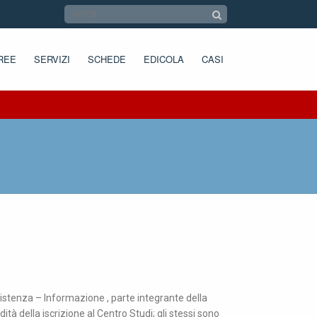
REE
SERVIZI
SCHEDE
EDICOLA
CASI
ssistenza – Informazione , parte integrante della
à della iscrizione al Centro Studi; gli stessi sono