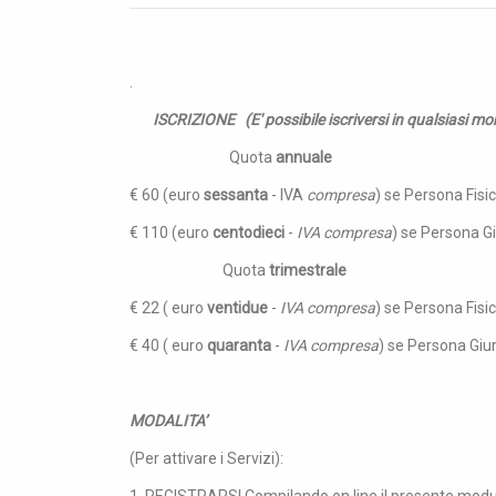
.
ISCRIZIONE (E' possibile iscriversi in qualsiasi m
Quota
annuale
€ 60 (euro
sessanta
- IVA
compresa
) se Persona Fisic
€ 110 (euro
centodieci
-
IVA compresa
) se Persona Giu
Quota
trimestrale
€ 22 ( euro
ventidue
-
IVA compresa
) se Persona Fisi
€ 40 ( euro
quaranta
-
IVA compresa
) se Persona Giur
MODALITA’
(Per attivare i Servizi):