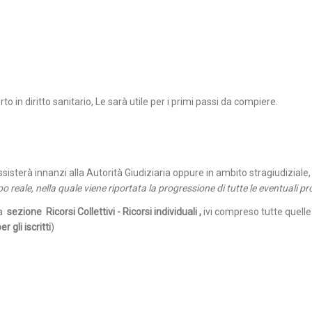
o in diritto sanitario, Le sarà utile per i primi passi da compiere.
ssisterà innanzi alla Autorità Giudiziaria oppure in ambito stragiudiziale
po reale, nella quale viene riportata la progressione di tutte le eventuali p
a
sezione Ricorsi Collettivi - Ricorsi individuali ,
ivi compreso tutte quell
r gli iscritti
)