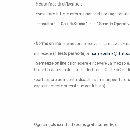
è data facoltà all’iscritto di :
· consultare tutte le informazioni del sito (aggiorna
- consultare i "
Casi di Studio
" e le "
Schede Operativ
·
Norme on line
: richiedere e ricevere, a mezzo e/ma
richiedere (
1 testo per volta
) a:
normeonline@dirittos
·
Sentenze on line
: richiedere e ricevere , a mezzo e/
Corte Costituzionale - Corte dei Conti - Corte di Giu
· partecipare ad incontri, dibattiti, seminari, confer
espressamente previsto un contributo)
Ogni singolo iscritto dispone, gratuitamente, di