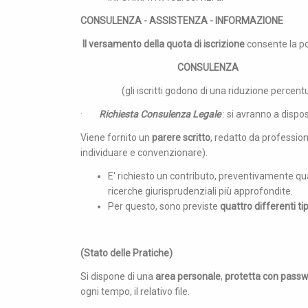
CONSULENZA - ASSISTENZA - INFORMAZIONE
Il versamento della quota di iscrizione
consente la pos
CONSULENZA
(gli iscritti godono di una riduzione percentu
·
Richiesta Consulenza Legale
: si avranno a dispo
Viene fornito un
parere scritto
, redatto da professioni
individuare e convenzionare).
E' richiesto un contributo, preventivamente qua
ricerche giurisprudenziali più approfondite.
Per questo, sono previste
quattro differenti t
(Stato delle Pratiche)
Si dispone di una
area personale
,
protetta con pass
ogni tempo, il relativo file.