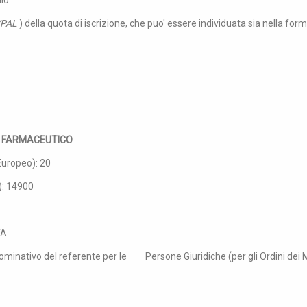
lo
AYPAL
) della quota di iscrizione, che puo' essere individuata sia nella fo
 E FARMACEUTICO
Europeo): 20
): 14900
TA
nominativo del referente per le Persone Giuridiche (per gli Ordini dei M