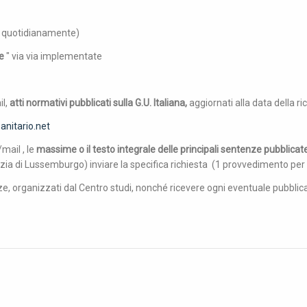
to quotidianamente)
e
" via via implementate
il,
atti normativi pubblicati sulla G.U. Italiana,
aggiornati alla data della ri
anitario.net
mail , le
massime o il testo integrale delle principali sentenze pubblicat
stizia di Lussemburgo) inviare la specifica richiesta (1 provvedimento p
enze, organizzati dal Centro studi, nonché ricevere ogni eventuale pubblic