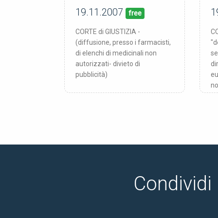
19.11.2007
1
19/11/07
pubblicata:
pub
free
CORTE di GIUSTIZIA -
CO
(diffusione, presso i farmacisti,
"d
di elenchi di medicinali non
se
autorizzati- divieto di
di
pubblicità)
eu
no
Condividi 