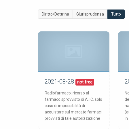
Diritto/Dottrina
Giurisprudenza
Tutto
2021-08-28
2
28/08/21
pubblicata:
pub
not free
Radiofarmaco: ricorso al
No
farmaco sprovvisto di A.I.C. solo
de
caso di impossibilità di
na
acquistare sul mercato farmaci
(a
provvisti di tale autorizzazione
in