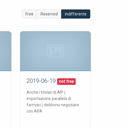
Free
Reserved
indifferente
2019-06-19
19/06/19
pubblicata:
not free
Anche i titolari di AIP (
importazione parallela di
farmaci ) debbono negoziare
con AIFA