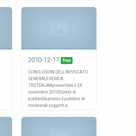
2010-12-17
17/12/10
pubblicata:
free
CONCLUSIONI DELL’AVVOCATO
GENERALEVERICA
TRSTENJAKpresentate il 24
novembre 2010Divieto di
pubblicità presso il pubblico di
medicinali soggetti a
prescrizione medica