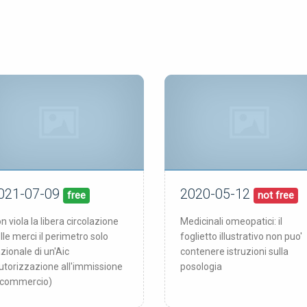
021-07-09
2020-05-12
09/07/21
12/05/20
blicata:
pubblicata:
free
not free
n viola la libera circolazione
Medicinali omeopatici: il
lle merci il perimetro solo
foglietto illustrativo non puo'
zionale di un'Aic
contenere istruzioni sulla
utorizzazione all'immissione
posologia
 commercio)