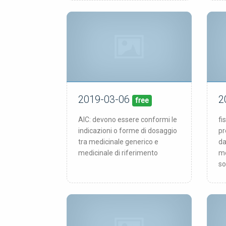
2019-03-06
2
06/03/19
pubblicata:
pub
free
AIC: devono essere conformi le
fi
indicazioni o forme di dosaggio
pr
tra medicinale generico e
da
medicinale di riferimento
me
so