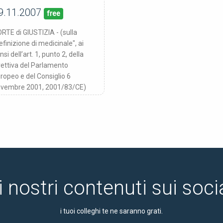
9.11.2007
19/11/07
blicata:
free
RTE di GIUSTIZIA - (sulla
efinizione di medicinale", ai
nsi dell’art. 1, punto 2, della
rettiva del Parlamento
ropeo e del Consiglio 6
vembre 2001, 2001/83/CE)
i nostri contenuti sui soc
i tuoi colleghi te ne saranno grati.