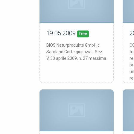
19.05.2009
2
19/05/09
pubblicata:
pub
free
BIOS Naturprodukte GmbH c.
CO
Saarland Corte giustizia - Sez.
tr
V, 30 aprile 2009, n. 27 massima
re
pr
um
re
as