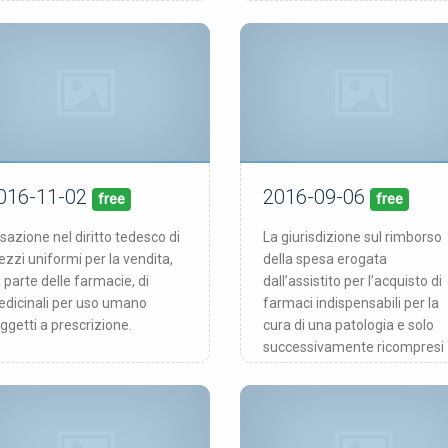
016-11-02
2016-09-06
02/11/16
06/09/16
blicata:
pubblicata:
free
free
ssazione nel diritto tedesco di
La giurisdizione sul rimborso
ezzi uniformi per la vendita,
della spesa erogata
 parte delle farmacie, di
dall’assistito per l’acquisto di
dicinali per uso umano
farmaci indispensabili per la
ggetti a prescrizione.
cura di una patologia e solo
successivamente ricompresi
nel prontuario farmaceutico
nazionale.