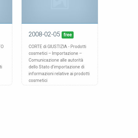
2008-02-05
05/02/08
pubblicata:
free
TO
CORTE di GIUSTIZIA - Prodotti
cosmetici – Importazione –
Comunicazione alle autorità
ti
dello Stato d’importazione di
informazioni relative ai prodotti
cosmetici