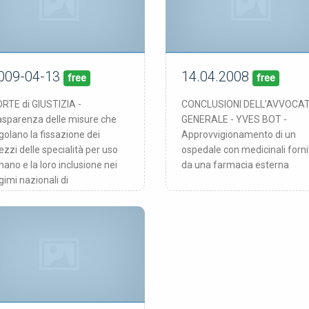
009-04-13
14.04.2008
13/04/09
14/04/08
blicata:
pubblicata:
free
free
RTE di GIUSTIZIA -
CONCLUSIONI DELL’AVVOCA
asparenza delle misure che
GENERALE - YVES BOT -
golano la fissazione dei
Approvvigionamento di un
ezzi delle specialità per uso
ospedale con medicinali forni
ano e la loro inclusione nei
da una farmacia esterna
gimi nazionali di
sicurazione malattia