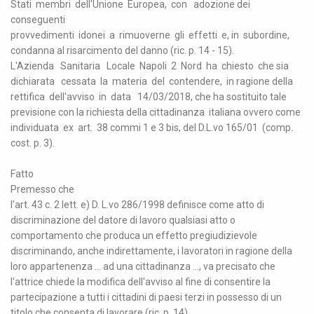
Stati membri dell'Unione Europea, con adozione dei
conseguenti
provvedimenti idonei a rimuoverne gli effetti e, in subordine,
condanna al risarcimento del danno (ric. p. 14 - 15).
L'Azienda Sanitaria Locale Napoli 2 Nord ha chiesto che sia
dichiarata cessata la materia del contendere, in ragione della
rettifica dell'avviso in data 14/03/2018, che ha sostituito tale
previsione con la richiesta della cittadinanza italiana ovvero come
individuata ex art. 38 commi 1 e 3 bis, del D.L.vo 165/01 (comp.
cost. p. 3).
Fatto
Premesso che
l'art. 43 c. 2 lett. e) D. L.vo 286/1998 definisce come atto di
discriminazione del datore di lavoro qualsiasi atto o
comportamento che produca un effetto pregiudizievole
discriminando, anche indirettamente, i lavoratori in ragione della
loro appartenenza ... ad una cittadinanza ..., va precisato che
l'attrice chiede la modifica dell'avviso al fine di consentire la
partecipazione a tutti i cittadini di paesi terzi in possesso di un
titolo che consenta di lavorare (ric. p. 14).