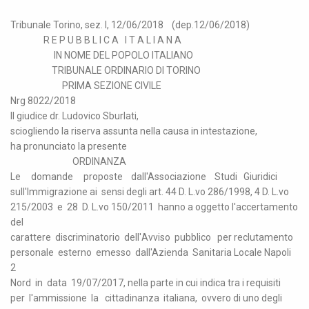
Tribunale Torino, sez. I, 12/06/2018 (dep.12/06/2018)
R E P U B B L I C A I T A L I A N A
IN NOME DEL POPOLO ITALIANO
TRIBUNALE ORDINARIO DI TORINO
PRIMA SEZIONE CIVILE
Nrg 8022/2018
Il giudice dr. Ludovico Sburlati,
sciogliendo la riserva assunta nella causa in intestazione,
ha pronunciato la presente
ORDINANZA
Le domande proposte dall'Associazione Studi Giuridici
sull'Immigrazione ai sensi degli art. 44 D. L.vo 286/1998, 4 D. L.vo
215/2003 e 28 D. L.vo 150/2011 hanno a oggetto l'accertamento
del
carattere discriminatorio dell'Avviso pubblico per reclutamento
personale esterno emesso dall'Azienda Sanitaria Locale Napoli
2
Nord in data 19/07/2017, nella parte in cui indica tra i requisiti
per l'ammissione la cittadinanza italiana, ovvero di uno degli