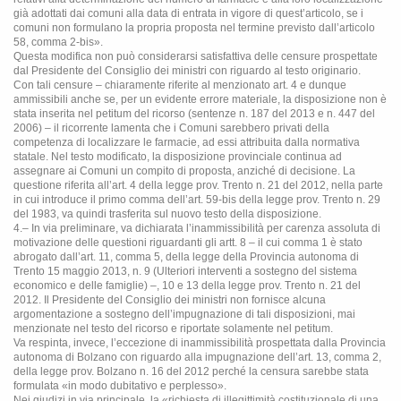
già adottati dai comuni alla data di entrata in vigore di quest’articolo, se i
comuni non formulano la propria proposta nel termine previsto dall’articolo
58, comma 2-bis».
Questa modifica non può considerarsi satisfattiva delle censure prospettate
dal Presidente del Consiglio dei ministri con riguardo al testo originario.
Con tali censure – chiaramente riferite al menzionato art. 4 e dunque
ammissibili anche se, per un evidente errore materiale, la disposizione non è
stata inserita nel petitum del ricorso (sentenze n. 187 del 2013 e n. 447 del
2006) – il ricorrente lamenta che i Comuni sarebbero privati della
competenza di localizzare le farmacie, ad essi attribuita dalla normativa
statale. Nel testo modificato, la disposizione provinciale continua ad
assegnare ai Comuni un compito di proposta, anziché di decisione. La
questione riferita all’art. 4 della legge prov. Trento n. 21 del 2012, nella parte
in cui introduce il primo comma dell’art. 59-bis della legge prov. Trento n. 29
del 1983, va quindi trasferita sul nuovo testo della disposizione.
4.– In via preliminare, va dichiarata l’inammissibilità per carenza assoluta di
motivazione delle questioni riguardanti gli artt. 8 – il cui comma 1 è stato
abrogato dall’art. 11, comma 5, della legge della Provincia autonoma di
Trento 15 maggio 2013, n. 9 (Ulteriori interventi a sostegno del sistema
economico e delle famiglie) –, 10 e 13 della legge prov. Trento n. 21 del
2012. Il Presidente del Consiglio dei ministri non fornisce alcuna
argomentazione a sostegno dell’impugnazione di tali disposizioni, mai
menzionate nel testo del ricorso e riportate solamente nel petitum.
Va respinta, invece, l’eccezione di inammissibilità prospettata dalla Provincia
autonoma di Bolzano con riguardo alla impugnazione dell’art. 13, comma 2,
della legge prov. Bolzano n. 16 del 2012 perché la censura sarebbe stata
formulata «in modo dubitativo e perplesso».
Nei giudizi in via principale, la «richiesta di illegittimità costituzionale di una