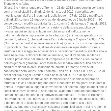
Trentino-Alto Adige.
Gli artt. 3 e 4 della legge prov. Trento n. 21 del 2012 sarebbero in contrasto
con i principi stabiliti dall’art. 11 del d.l. n. 1 del 2012, convertito, con
modificazioni, dall’art. 1, comma 1, della legge n. 27 del 2012 e modificato
dall’art. 23, comma 12-duodevicies, del decreto-legge 6 luglio 2012, n. 95,
convertito, con modificazioni, dall’art. 1, comma 1, della legge 7 agosto 2012,
n. 135 (Disposizioni urgenti per la revisione della spesa pubblica con
invarianza dei servizi ai cittadini nonché misure di rafforzamento
patrimoniale delle imprese del settore bancario) e, in modo specifico, con il
comma 1, lettera c), che sostituisce l’art. 2 della legge 2 aprile 1968, n. 475
(Norme concernenti il servizio farmaceutico). Questa disposizione prevede,
in particolare, che i comuni, al fine di assicurare un’equa distribuzione sul
territorio e una maggiore accessibilità al servizio farmaceutico, identificano le
zone nelle quali collocare le nuove farmacie, sentiti l’azienda sanitaria e
l’Ordine provinciale dei farmacisti competente per territorio e tenuto conto
dell’esigenza di garantire l’accessibilità del servizio farmaceutico anche ai
cittadini residenti in aree scarsamente abitate. Le norme provinciali
contrasterebbero, altresì, con il comma 2 dell’art. 11 del d.l. n. 1 del 2012, ai
sensi del quale ogni Comune, sulla base di dati ISTAT e di specifici
parametri, individua le nuove sedi farmaceutiche disponibili nel proprio
territorio e invia i dati alla regione entro e non oltre trenta giorni dalla data di
entrata in vigore della legge di conversione del decreto-legge in questione, e
con il successivo comma 9, secondo cui «Qualora il comune non provveda a
comunicare alla regione o alla provincia autonoma di Trento e di Bolzano
l’individuazione delle nuove sedi disponibili entro il termine di cui al comma
2 del presente articolo, la regione provvede con proprio atto a tale
individuazione entro i successivi sessanta giorni. Nel caso in cui le regioni o
le province autonome di Trento e di Bolzano non provvedano nel senso