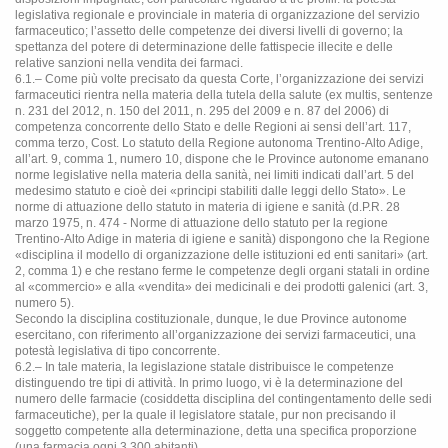
legislativa regionale e provinciale in materia di organizzazione del servizio
farmaceutico; l’assetto delle competenze dei diversi livelli di governo; la
spettanza del potere di determinazione delle fattispecie illecite e delle
relative sanzioni nella vendita dei farmaci.
6.1.– Come più volte precisato da questa Corte, l’organizzazione dei servizi
farmaceutici rientra nella materia della tutela della salute (ex multis, sentenze
n. 231 del 2012, n. 150 del 2011, n. 295 del 2009 e n. 87 del 2006) di
competenza concorrente dello Stato e delle Regioni ai sensi dell’art. 117,
comma terzo, Cost. Lo statuto della Regione autonoma Trentino-Alto Adige,
all’art. 9, comma 1, numero 10, dispone che le Province autonome emanano
norme legislative nella materia della sanità, nei limiti indicati dall’art. 5 del
medesimo statuto e cioè dei «principi stabiliti dalle leggi dello Stato». Le
norme di attuazione dello statuto in materia di igiene e sanità (d.P.R. 28
marzo 1975, n. 474 - Norme di attuazione dello statuto per la regione
Trentino-Alto Adige in materia di igiene e sanità) dispongono che la Regione
«disciplina il modello di organizzazione delle istituzioni ed enti sanitari» (art.
2, comma 1) e che restano ferme le competenze degli organi statali in ordine
al «commercio» e alla «vendita» dei medicinali e dei prodotti galenici (art. 3,
numero 5).
Secondo la disciplina costituzionale, dunque, le due Province autonome
esercitano, con riferimento all’organizzazione dei servizi farmaceutici, una
potestà legislativa di tipo concorrente.
6.2.– In tale materia, la legislazione statale distribuisce le competenze
distinguendo tre tipi di attività. In primo luogo, vi è la determinazione del
numero delle farmacie (cosiddetta disciplina del contingentamento delle sedi
farmaceutiche), per la quale il legislatore statale, pur non precisando il
soggetto competente alla determinazione, detta una specifica proporzione
(una farmacia ogni 3.300 abitanti).