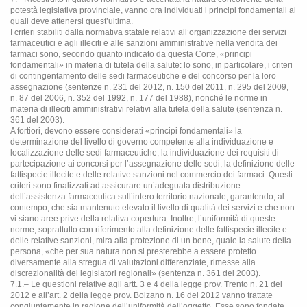
potestà legislativa provinciale, vanno ora individuati i principi fondamentali ai
quali deve attenersi quest’ultima.
I criteri stabiliti dalla normativa statale relativi all’organizzazione dei servizi
farmaceutici e agli illeciti e alle sanzioni amministrative nella vendita dei
farmaci sono, secondo quanto indicato da questa Corte, «principi
fondamentali» in materia di tutela della salute: lo sono, in particolare, i criteri
di contingentamento delle sedi farmaceutiche e del concorso per la loro
assegnazione (sentenze n. 231 del 2012, n. 150 del 2011, n. 295 del 2009,
n. 87 del 2006, n. 352 del 1992, n. 177 del 1988), nonché le norme in
materia di illeciti amministrativi relativi alla tutela della salute (sentenza n.
361 del 2003).
A fortiori, devono essere considerati «principi fondamentali» la
determinazione del livello di governo competente alla individuazione e
localizzazione delle sedi farmaceutiche, la individuazione dei requisiti di
partecipazione ai concorsi per l’assegnazione delle sedi, la definizione delle
fattispecie illecite e delle relative sanzioni nel commercio dei farmaci. Questi
criteri sono finalizzati ad assicurare un’adeguata distribuzione
dell’assistenza farmaceutica sull’intero territorio nazionale, garantendo, al
contempo, che sia mantenuto elevato il livello di qualità dei servizi e che non
vi siano aree prive della relativa copertura. Inoltre, l’uniformità di queste
norme, soprattutto con riferimento alla definizione delle fattispecie illecite e
delle relative sanzioni, mira alla protezione di un bene, quale la salute della
persona, «che per sua natura non si presterebbe a essere protetto
diversamente alla stregua di valutazioni differenziate, rimesse alla
discrezionalità dei legislatori regionali» (sentenza n. 361 del 2003).
7.1.– Le questioni relative agli artt. 3 e 4 della legge prov. Trento n. 21 del
2012 e all’art. 2 della legge prov. Bolzano n. 16 del 2012 vanno trattate
congiuntamente in ragione dell’uniformità dell’oggetto. Esse sono fondate