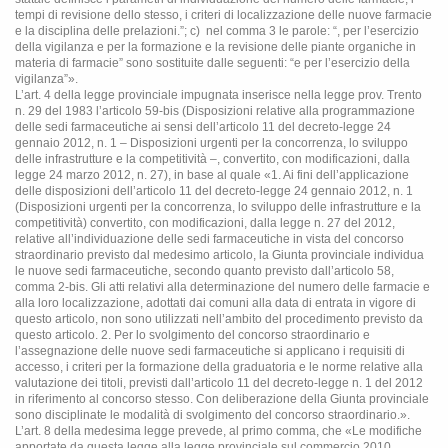
tempi di revisione dello stesso, i criteri di localizzazione delle nuove farmacie
e la disciplina delle prelazioni.”; c)
nel comma 3 le parole: “, per l’esercizio
della vigilanza e per la formazione e la revisione delle piante organiche in
materia di farmacie” sono sostituite dalle seguenti: “e per l’esercizio della
vigilanza”».
L’art. 4 della legge provinciale impugnata inserisce nella legge prov. Trento
n. 29 del 1983 l’articolo 59-bis (Disposizioni relative alla programmazione
delle sedi farmaceutiche ai sensi dell’articolo 11 del decreto-legge 24
gennaio 2012, n. 1 – Disposizioni urgenti per la concorrenza, lo sviluppo
delle infrastrutture e la competitività –, convertito, con modificazioni, dalla
legge 24 marzo 2012, n. 27), in base al quale «1. Ai fini dell’applicazione
delle disposizioni dell’articolo 11 del decreto-legge 24 gennaio 2012, n. 1
(Disposizioni urgenti per la concorrenza, lo sviluppo delle infrastrutture e la
competitività) convertito, con modificazioni, dalla legge n. 27 del 2012,
relative all’individuazione delle sedi farmaceutiche in vista del concorso
straordinario previsto dal medesimo articolo, la Giunta provinciale individua
le nuove sedi farmaceutiche, secondo quanto previsto dall’articolo 58,
comma 2-bis. Gli atti relativi alla determinazione del numero delle farmacie e
alla loro localizzazione, adottati dai comuni alla data di entrata in vigore di
questo articolo, non sono utilizzati nell’ambito del procedimento previsto da
questo articolo. 2. Per lo svolgimento del concorso straordinario e
l’assegnazione delle nuove sedi farmaceutiche si applicano i requisiti di
accesso, i criteri per la formazione della graduatoria e le norme relative alla
valutazione dei titoli, previsti dall’articolo 11 del decreto-legge n. 1 del 2012
in riferimento al concorso stesso. Con deliberazione della Giunta provinciale
sono disciplinate le modalità di svolgimento del concorso straordinario.».
L’art. 8 della medesima legge prevede, al primo comma, che «Le modifiche
apportate da questa legge alla legge provinciale sul commercio 2010