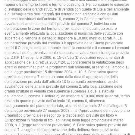
rapporto tra territorio libero e territorio costruito. 3. Per coniugare le esigenze
di sviluppo delle grandi strutture di vendita con quelle di tutela dell’ambiente
e di salvaguardia dell’integrità del territorio non edificato e con gli altri
interessi individuati dall’articolo 10, comma 2, la Giunta provinciale,
avvalendosi anche delle analisi previste dal comma 2, individua con
deliberazione le zone del territorio provinciale nelle quali può essere
eventualmente effettuata la localizzazione di massima delle strutture con
superficie di vendita al dettaglio superiore a 10.000 metri quadrati. 4. La
deliberazione prevista dal comma 3 è approvata dalla Giunta provinciale
sentiti il Consiglio delle autonomie locali, la comunità e il comune o i comuni
interessati ed è preventivamente sottoposta a valutazione strategica prevista
dal D.P.P. 14 settembre 2006, n. 15-68/Leg (Disposizioni regolamentari di
applicazione della direttiva 2001/42/CE, concernente la valutazione degli
effetti di determinati piani e programmi sull’ambiente, ai sensi dell’articolo 11
della legge provinciale 15 dicembre 2004, n. 10. 5. Fatto salvo quanto
previsto dal comma 7, entro un anno dalla data di approvazione della
deliberazione prevista dall’articolo 13 le comunità provvedono, anche
avvalendosi delle analisi previste dal comma 2, alla localizzazione delle
grandi strutture di vendita con superficie superiore a quella stabilita
dall’articolo 3, comma 1, lettera c), ed inferiore a 10.000 metri quadrati, fermo
restando quanto previsto dall’articolo 10, comma 6, attraverso
l’adeguamento del piano territoriale, ai sensi dell’articolo 32 dell’allegato B
della legge provinciale 27 maggio 2008, n. 5 (Approvazione del nuovo piano
urbanistico provinciale) e secondo le disposizioni previste dal titolo V
(Disposizioni in materia di titoli abilitativi) della legge provinciale 4 marzo
2008, n. 1 (legge urbanistica provinciale). 6. Fatto salvo quanto previsto dal
comma 7, a seguito dell’approvazione della deliberazione prevista dal
comma 3 le comunità provvedono alla localizzazione delle grandi strutture di