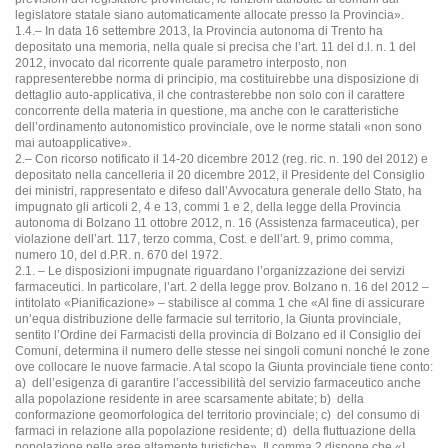
legislatore statale siano automaticamente allocate presso la Provincia».
1.4.– In data 16 settembre 2013, la Provincia autonoma di Trento ha
depositato una memoria, nella quale si precisa che l’art. 11 del d.l. n. 1 del
2012, invocato dal ricorrente quale parametro interposto, non
rappresenterebbe norma di principio, ma costituirebbe una disposizione di
dettaglio auto-applicativa, il che contrasterebbe non solo con il carattere
concorrente della materia in questione, ma anche con le caratteristiche
dell’ordinamento autonomistico provinciale, ove le norme statali «non sono
mai autoapplicative».
2.– Con ricorso notificato il 14-20 dicembre 2012 (reg. ric. n. 190 del 2012) e
depositato nella cancelleria il 20 dicembre 2012, il Presidente del Consiglio
dei ministri, rappresentato e difeso dall’Avvocatura generale dello Stato, ha
impugnato gli articoli 2, 4 e 13, commi 1 e 2, della legge della Provincia
autonoma di Bolzano 11 ottobre 2012, n. 16 (Assistenza farmaceutica), per
violazione dell’art. 117, terzo comma, Cost. e dell’art. 9, primo comma,
numero 10, del d.P.R. n. 670 del 1972.
2.1. – Le disposizioni impugnate riguardano l’organizzazione dei servizi
farmaceutici. In particolare, l’art. 2 della legge prov. Bolzano n. 16 del 2012 –
intitolato «Pianificazione» – stabilisce al comma 1 che «Al fine di assicurare
un’equa distribuzione delle farmacie sul territorio, la Giunta provinciale,
sentito l’Ordine dei Farmacisti della provincia di Bolzano ed il Consiglio dei
Comuni, determina il numero delle stesse nei singoli comuni nonché le zone
ove collocare le nuove farmacie. A tal scopo la Giunta provinciale tiene conto:
a)
dell’esigenza di garantire l’accessibilità del servizio farmaceutico anche
alla popolazione residente in aree scarsamente abitate; b)
della
conformazione geomorfologica del territorio provinciale; c)
del consumo di
farmaci in relazione alla popolazione residente; d)
della fluttuazione della
popolazione nelle aree altamente turistiche». Il comma 2 dispone che «I