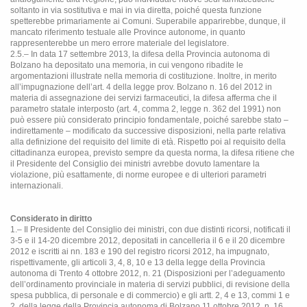
soltanto in via sostitutiva e mai in via diretta, poiché questa funzione
spetterebbe primariamente ai Comuni. Superabile apparirebbe, dunque, il
mancato riferimento testuale alle Province autonome, in quanto
rappresenterebbe un mero errore materiale del legislatore.
2.5.– In data 17 settembre 2013, la difesa della Provincia autonoma di
Bolzano ha depositato una memoria, in cui vengono ribadite le
argomentazioni illustrate nella memoria di costituzione. Inoltre, in merito
all’impugnazione dell’art. 4 della legge prov. Bolzano n. 16 del 2012 in
materia di assegnazione dei servizi farmaceutici, la difesa afferma che il
parametro statale interposto (art. 4, comma 2, legge n. 362 del 1991) non
può essere più considerato principio fondamentale, poiché sarebbe stato –
indirettamente – modificato da successive disposizioni, nella parte relativa
alla definizione del requisito del limite di età. Rispetto poi al requisito della
cittadinanza europea, previsto sempre da questa norma, la difesa ritiene che
il Presidente del Consiglio dei ministri avrebbe dovuto lamentare la
violazione, più esattamente, di norme europee e di ulteriori parametri
internazionali.
Considerato in diritto
1.– Il Presidente del Consiglio dei ministri, con due distinti ricorsi, notificati il
3-5 e il 14-20 dicembre 2012, depositati in cancelleria il 6 e il 20 dicembre
2012 e iscritti ai nn. 183 e 190 del registro ricorsi 2012, ha impugnato,
rispettivamente, gli articoli 3, 4, 8, 10 e 13 della legge della Provincia
autonoma di Trento 4 ottobre 2012, n. 21 (Disposizioni per l’adeguamento
dell’ordinamento provinciale in materia di servizi pubblici, di revisione della
spesa pubblica, di personale e di commercio) e gli artt. 2, 4 e 13, commi 1 e
2, della legge della Provincia autonoma di Bolzano 11 ottobre 2012, n. 16