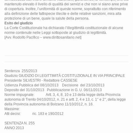
mantenuto elevato il livello di qualità dei servizi e che non vi siano aree prive
di copertura. Inoltre, l’uniformità di queste norme, soprattutto con riferimento
alla definizione delle fattispecie illecite e delle relative sanzioni, mira alla
protezione di un bene, quale la salute della persona.
Esito del giudizio
La Corte Costituzionale ha dichiarato l’illegittimità costituzionale di alcune
norme contenute nelle Leggi sottoposte al giudizio di legittimità.
[Avv. Rodolfo Pacifico – www.dirittosanitario.net]
Sentenza
255/2013
Giudizio
GIUDIZIO DI LEGITTIMITÀ COSTITUZIONALE IN VIA PRINCIPALE
Presidente SILVESTRI - Redattore CASSESE
Udienza Pubblica del 08/10/2013
Decisione
del 23/10/2013
Deposito del 31/10/2013
Pubblicazione in G. U. 06/11/2013
Norme impugnate:
Artt. 3, 4, 8, 10 e 13 della legge della Provincia
autonoma di Trento 04/10/2012, n. 21 e artt. 2, 4 e 13, c. 1° e 2°, della legge
della Provincia autonoma di Bolzano 11/10/2012, n. 16.
Massime:
Atti decisi:
ric. 183 e 190/2012
SENTENZA N. 255
ANNO 2013