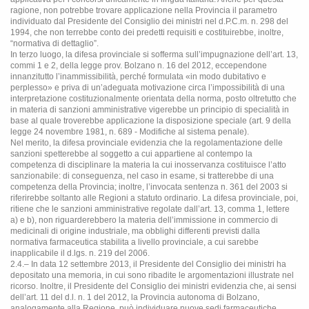
ragione, non potrebbe trovare applicazione nella Provincia il parametro
individuato dal Presidente del Consiglio dei ministri nel d.P.C.m. n. 298 del
1994, che non terrebbe conto dei predetti requisiti e costituirebbe, inoltre,
“normativa di dettaglio”.
In terzo luogo, la difesa provinciale si sofferma sull’impugnazione dell’art. 13,
commi 1 e 2, della legge prov. Bolzano n. 16 del 2012, eccependone
innanzitutto l’inammissibilità, perché formulata «in modo dubitativo e
perplesso» e priva di un’adeguata motivazione circa l’impossibilità di una
interpretazione costituzionalmente orientata della norma, posto oltretutto che
in materia di sanzioni amministrative vigerebbe un principio di specialità in
base al quale troverebbe applicazione la disposizione speciale (art. 9 della
legge 24 novembre 1981, n. 689 - Modifiche al sistema penale).
Nel merito, la difesa provinciale evidenzia che la regolamentazione delle
sanzioni spetterebbe al soggetto a cui appartiene al contempo la
competenza di disciplinare la materia la cui inosservanza costituisce l’atto
sanzionabile: di conseguenza, nel caso in esame, si tratterebbe di una
competenza della Provincia; inoltre, l’invocata sentenza n. 361 del 2003 si
riferirebbe soltanto alle Regioni a statuto ordinario. La difesa provinciale, poi,
ritiene che le sanzioni amministrative regolate dall’art. 13, comma 1, lettere
a) e b), non riguarderebbero la materia dell’immissione in commercio di
medicinali di origine industriale, ma obblighi differenti previsti dalla
normativa farmaceutica stabilita a livello provinciale, a cui sarebbe
inapplicabile il d.lgs. n. 219 del 2006.
2.4.– In data 12 settembre 2013, il Presidente del Consiglio dei ministri ha
depositato una memoria, in cui sono ribadite le argomentazioni illustrate nel
ricorso. Inoltre, il Presidente del Consiglio dei ministri evidenzia che, ai sensi
dell’art. 11 del d.l. n. 1 del 2012, la Provincia autonoma di Bolzano,
analogamente alla Regione, può individuare nuove sedi farmaceutiche