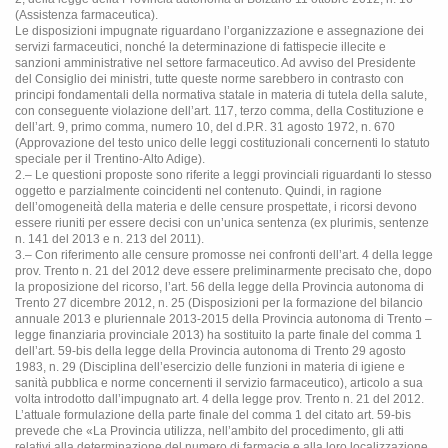
(Assistenza farmaceutica).
Le disposizioni impugnate riguardano l’organizzazione e assegnazione dei
servizi farmaceutici, nonché la determinazione di fattispecie illecite e
sanzioni amministrative nel settore farmaceutico. Ad avviso del Presidente
del Consiglio dei ministri, tutte queste norme sarebbero in contrasto con
principi fondamentali della normativa statale in materia di tutela della salute,
con conseguente violazione dell’art. 117, terzo comma, della Costituzione e
dell’art. 9, primo comma, numero 10, del d.P.R. 31 agosto 1972, n. 670
(Approvazione del testo unico delle leggi costituzionali concernenti lo statuto
speciale per il Trentino-Alto Adige).
2.– Le questioni proposte sono riferite a leggi provinciali riguardanti lo stesso
oggetto e parzialmente coincidenti nel contenuto. Quindi, in ragione
dell’omogeneità della materia e delle censure prospettate, i ricorsi devono
essere riuniti per essere decisi con un’unica sentenza (ex plurimis, sentenze
n. 141 del 2013 e n. 213 del 2011).
3.– Con riferimento alle censure promosse nei confronti dell’art. 4 della legge
prov. Trento n. 21 del 2012 deve essere preliminarmente precisato che, dopo
la proposizione del ricorso, l’art. 56 della legge della Provincia autonoma di
Trento 27 dicembre 2012, n. 25 (Disposizioni per la formazione del bilancio
annuale 2013 e pluriennale 2013-2015 della Provincia autonoma di Trento –
legge finanziaria provinciale 2013) ha sostituito la parte finale del comma 1
dell’art. 59-bis della legge della Provincia autonoma di Trento 29 agosto
1983, n. 29 (Disciplina dell’esercizio delle funzioni in materia di igiene e
sanità pubblica e norme concernenti il servizio farmaceutico), articolo a sua
volta introdotto dall’impugnato art. 4 della legge prov. Trento n. 21 del 2012.
L’attuale formulazione della parte finale del comma 1 del citato art. 59-bis
prevede che «La Provincia utilizza, nell’ambito del procedimento, gli atti
relativi alla determinazione del numero di farmacie e alla loro localizzazione