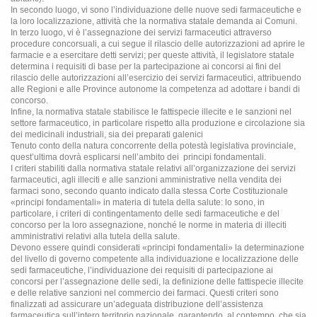
In secondo luogo, vi sono l’individuazione delle nuove sedi farmaceutiche e
la loro localizzazione, attività che la normativa statale demanda ai Comuni.
In terzo luogo, vi è l’assegnazione dei servizi farmaceutici attraverso
procedure concorsuali, a cui segue il rilascio delle autorizzazioni ad aprire le
farmacie e a esercitare detti servizi; per queste attività, il legislatore statale
determina i requisiti di base per la partecipazione ai concorsi ai fini del
rilascio delle autorizzazioni all’esercizio dei servizi farmaceutici, attribuendo
alle Regioni e alle Province autonome la competenza ad adottare i bandi di
concorso.
Infine, la normativa statale stabilisce le fattispecie illecite e le sanzioni nel
settore farmaceutico, in particolare rispetto alla produzione e circolazione sia
dei medicinali industriali, sia dei preparati galenici
Tenuto conto della natura concorrente della potestà legislativa provinciale,
quest’ultima dovrà esplicarsi nell’ambito dei
principi fondamentali.
I criteri stabiliti dalla normativa statale relativi all’organizzazione dei servizi
farmaceutici, agli illeciti e alle sanzioni amministrative nella vendita dei
farmaci sono, secondo quanto indicato dalla stessa Corte Costituzionale
«principi fondamentali» in materia di tutela della salute: lo sono, in
particolare, i criteri di contingentamento delle sedi farmaceutiche e del
concorso per la loro assegnazione, nonché le norme in materia di illeciti
amministrativi relativi alla tutela della salute.
Devono essere quindi considerati «principi fondamentali» la determinazione
del livello di governo competente alla individuazione e localizzazione delle
sedi farmaceutiche, l’individuazione dei requisiti di partecipazione ai
concorsi per l’assegnazione delle sedi, la definizione delle fattispecie illecite
e delle relative sanzioni nel commercio dei farmaci. Questi criteri sono
finalizzati ad assicurare un’adeguata distribuzione dell’assistenza
farmaceutica sull’intero territorio nazionale, garantendo, al contempo, che sia