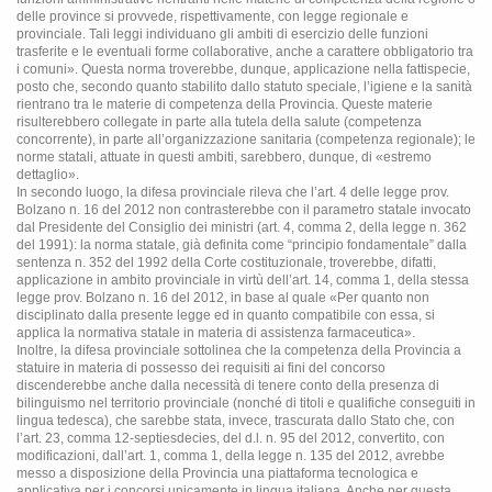
delle province si provvede, rispettivamente, con legge regionale e
provinciale. Tali leggi individuano gli ambiti di esercizio delle funzioni
trasferite e le eventuali forme collaborative, anche a carattere obbligatorio tra
i comuni». Questa norma troverebbe, dunque, applicazione nella fattispecie,
posto che, secondo quanto stabilito dallo statuto speciale, l’igiene e la sanità
rientrano tra le materie di competenza della Provincia. Queste materie
risulterebbero collegate in parte alla tutela della salute (competenza
concorrente), in parte all’organizzazione sanitaria (competenza regionale); le
norme statali, attuate in questi ambiti, sarebbero, dunque, di «estremo
dettaglio».
In secondo luogo, la difesa provinciale rileva che l’art. 4 delle legge prov.
Bolzano n. 16 del 2012 non contrasterebbe con il parametro statale invocato
dal Presidente del Consiglio dei ministri (art. 4, comma 2, della legge n. 362
del 1991): la norma statale, già definita come “principio fondamentale” dalla
sentenza n. 352 del 1992 della Corte costituzionale, troverebbe, difatti,
applicazione in ambito provinciale in virtù dell’art. 14, comma 1, della stessa
legge prov. Bolzano n. 16 del 2012, in base al quale «Per quanto non
disciplinato dalla presente legge ed in quanto compatibile con essa, si
applica la normativa statale in materia di assistenza farmaceutica».
Inoltre, la difesa provinciale sottolinea che la competenza della Provincia a
statuire in materia di possesso dei requisiti ai fini del concorso
discenderebbe anche dalla necessità di tenere conto della presenza di
bilinguismo nel territorio provinciale (nonché di titoli e qualifiche conseguiti in
lingua tedesca), che sarebbe stata, invece, trascurata dallo Stato che, con
l’art. 23, comma 12-septiesdecies, del d.l. n. 95 del 2012, convertito, con
modificazioni, dall’art. 1, comma 1, della legge n. 135 del 2012, avrebbe
messo a disposizione della Provincia una piattaforma tecnologica e
applicativa per i concorsi unicamente in lingua italiana. Anche per questa