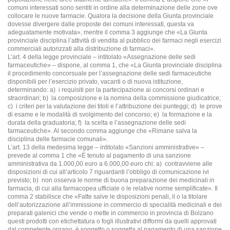
comuni interessati sono sentiti in ordine alla determinazione delle zone ove
collocare le nuove farmacie. Qualora la decisione della Giunta provinciale
dovesse divergere dalle proposte dei comuni interessati, questa va
adeguatamente motivata», mentre il comma 3 aggiunge che «La Giunta
provinciale disciplina l’attività di vendita al pubblico dei farmaci negli esercizi
commerciali autorizzati alla distribuzione di farmaci».
L’art. 4 della legge provinciale – intitolato «Assegnazione delle sedi
farmaceutiche» – dispone, al comma 1, che «La Giunta provinciale disciplina
il procedimento concorsuale per l’assegnazione delle sedi farmaceutiche
disponibili per l’esercizio privato, vacanti o di nuova istituzione,
determinando: a)
i requisiti per la partecipazione ai concorsi ordinari e
straordinari; b)
la composizione e la nomina della commissione giudicatrice;
c)
i criteri per la valutazione dei titoli e l’attribuzione dei punteggi; d)
le prove
di esame e le modalità di svolgimento del concorso; e)
la formazione e la
durata della graduatoria; f)
la scelta e l’assegnazione delle sedi
farmaceutiche». Al secondo comma aggiunge che «Rimane salva la
disciplina delle farmacie comunali».
L’art. 13 della medesima legge – intitolato «Sanzioni amministrative» –
prevede al comma 1 che «É tenuto al pagamento di una sanzione
amministrativa da 1.000,00 euro a 6.000,00 euro chi: a)
contravviene alle
disposizioni di cui all’articolo 7 riguardanti l’obbligo di comunicazione ivi
previsto; b)
non osserva le norme di buona preparazione dei medicinali in
farmacia, di cui alla farmacopea ufficiale o le relative norme semplificate». Il
comma 2 stabilisce che «Fatte salve le disposizioni penali, il o la titolare
dell’autorizzazione all’immissione in commercio di specialità medicinali e dei
preparati galenici che vende o mette in commercio in provincia di Bolzano
questi prodotti con etichettatura o fogli illustrativi difformi da quelli approvati
dal competente organo, è soggetto o soggetta al pagamento di una sanzione