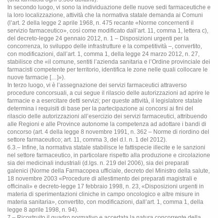
In secondo luogo, vi sono la individuazione delle nuove sedi farmaceutiche e
la loro localizzazione, attività che la normativa statale demanda ai Comuni
(l’art. 2 della legge 2 aprile 1968, n. 475 recante «Norme concernenti il
servizio farmaceutico», così come modificato dall’art. 11, comma 1, lettera c),
del decreto-legge 24 gennaio 2012, n. 1 – Disposizioni urgenti per la
concorrenza, lo sviluppo delle infrastrutture e la competitività –, convertito,
con modificazioni, dall’art. 1, comma 1, della legge 24 marzo 2012, n. 27,
stabilisce che «il comune, sentiti l’azienda sanitaria e l’Ordine provinciale dei
farmacisti competente per territorio, identifica le zone nelle quali collocare le
nuove farmacie […]»).
In terzo luogo, vi è l’assegnazione dei servizi farmaceutici attraverso
procedure concorsuali, a cui segue il rilascio delle autorizzazioni ad aprire le
farmacie e a esercitare detti servizi; per queste attività, il legislatore statale
determina i requisiti di base per la partecipazione ai concorsi ai fini del
rilascio delle autorizzazioni all’esercizio dei servizi farmaceutici, attribuendo
alle Regioni e alle Province autonome la competenza ad adottare i bandi di
concorso (art. 4 della legge 8 novembre 1991, n. 362 – Norme di riordino del
settore farmaceutico; art. 11, comma 3, del d.l. n. 1 del 2012).
6.3.– Infine, la normativa statale stabilisce le fattispecie illecite e le sanzioni
nel settore farmaceutico, in particolare rispetto alla produzione e circolazione
sia dei medicinali industriali (d.lgs. n. 219 del 2006), sia dei preparati
galenici (Norme della Farmacopea ufficiale, decreto del Ministro della salute,
18 novembre 2003 «Procedure di allestimento dei preparati magistrali e
officinali» e decreto-legge 17 febbraio 1998, n. 23, «Disposizioni urgenti in
materia di sperimentazioni cliniche in campo oncologico e altre misure in
materia sanitaria», convertito, con modificazioni, dall’art. 1, comma 1, della
legge 8 aprile 1998, n. 94).
7.– Ricostruito il quadro normativo e accertata la natura concorrente della