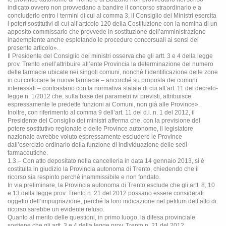
indicato ovvero non provvedano a bandire il concorso straordinario e a
concluderlo entro i termini di cui al comma 3, il Consiglio dei Ministri esercita
i poteri sostitutivi di cui all’articolo 120 della Costituzione con la nomina di un
apposito commissario che provvede in sostituzione dell’amministrazione
inadempiente anche espletando le procedure concorsuali ai sensi del
presente articolo».
Il Presidente del Consiglio dei ministri osserva che gli artt. 3 e 4 della legge
prov. Trento «nell’attribuire all’ente Provincia la determinazione del numero
delle farmacie ubicate nei singoli comuni, nonché l’identificazione delle zone
in cui collocare le nuove farmacie – ancorché su proposta dei comuni
interessati – contrastano con la normativa statale di cui all’art. 11 del decreto-
legge n. 1/2012 che, sulla base dei parametri ivi previsti, attribuisce
espressamente le predette funzioni ai Comuni, non già alle Province».
Inoltre, con riferimento al comma 9 dell’art. 11 del d.l. n. 1 del 2012, il
Presidente del Consiglio dei ministri afferma che, con la previsione del
potere sostitutivo regionale e delle Province autonome, il legislatore
nazionale avrebbe voluto espressamente escludere le Province
dall’esercizio ordinario della funzione di individuazione delle sedi
farmaceutiche.
1.3.– Con atto depositato nella cancelleria in data 14 gennaio 2013, si è
costituita in giudizio la Provincia autonoma di Trento, chiedendo che il
ricorso sia respinto perché inammissibile e non fondato.
In via preliminare, la Provincia autonoma di Trento esclude che gli artt. 8, 10
e 13 della legge prov. Trento n. 21 del 2012 possano essere considerati
oggetto dell’impugnazione, perché la loro indicazione nel petitum dell’atto di
ricorso sarebbe un evidente refuso.
Quanto al merito delle questioni, in primo luogo, la difesa provinciale
sostiene che gli artt. 3 e 4 della legge prov. Trento n. 21 del 2012