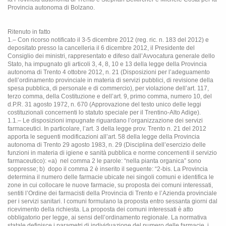
Provincia autonoma di Bolzano.
Ritenuto in fatto
1.– Con ricorso notificato il 3-5 dicembre 2012 (reg. ric. n. 183 del 2012) e
depositato presso la cancelleria il 6 dicembre 2012, il Presidente del
Consiglio dei ministri, rappresentato e difeso dall’Avvocatura generale dello
Stato, ha impugnato gli articoli 3, 4, 8, 10 e 13 della legge della Provincia
autonoma di Trento 4 ottobre 2012, n. 21 (Disposizioni per l’adeguamento
dell’ordinamento provinciale in materia di servizi pubblici, di revisione della
spesa pubblica, di personale e di commercio), per violazione dell’art. 117,
terzo comma, della Costituzione e dell’art. 9, primo comma, numero 10, del
d.P.R. 31 agosto 1972, n. 670 (Approvazione del testo unico delle leggi
costituzionali concernenti lo statuto speciale per il Trentino-Alto Adige).
1.1.– Le disposizioni impugnate riguardano l’organizzazione dei servizi
farmaceutici. In particolare, l’art. 3 della legge prov. Trento n. 21 del 2012
apporta le seguenti modificazioni all’art. 58 della legge della Provincia
autonoma di Trento 29 agosto 1983, n. 29 (Disciplina dell’esercizio delle
funzioni in materia di igiene e sanità pubblica e norme concernenti il servizio
farmaceutico): «a)
nel comma 2 le parole: “nella pianta organica” sono
soppresse; b)
dopo il comma 2 è inserito il seguente: “2-bis. La Provincia
determina il numero delle farmacie ubicate nei singoli comuni e identifica le
zone in cui collocare le nuove farmacie, su proposta dei comuni interessati,
sentiti l’Ordine dei farmacisti della Provincia di Trento e l’Azienda provinciale
per i servizi sanitari. I comuni formulano la proposta entro sessanta giorni dal
ricevimento della richiesta. La proposta dei comuni interessati è atto
obbligatorio per legge, ai sensi dell’ordinamento regionale. La normativa
statale definisce i parametri di individuazione del numero delle farmacie, i