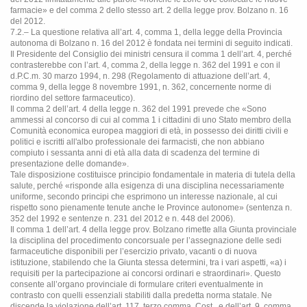
farmacie» e del comma 2 dello stesso art. 2 della legge prov. Bolzano n. 16
del 2012.
7.2.– La questione relativa all’art. 4, comma 1, della legge della Provincia
autonoma di Bolzano n. 16 del 2012 è fondata nei termini di seguito indicati.
Il Presidente del Consiglio dei ministri censura il comma 1 dell’art. 4, perché
contrasterebbe con l’art. 4, comma 2, della legge n. 362 del 1991 e con il
d.P.C.m. 30 marzo 1994, n. 298 (Regolamento di attuazione dell’art. 4,
comma 9, della legge 8 novembre 1991, n. 362, concernente norme di
riordino del settore farmaceutico).
Il comma 2 dell’art. 4 della legge n. 362 del 1991 prevede che «Sono
ammessi al concorso di cui al comma 1 i cittadini di uno Stato membro della
Comunità economica europea maggiori di età, in possesso dei diritti civili e
politici e iscritti all'albo professionale dei farmacisti, che non abbiano
compiuto i sessanta anni di età alla data di scadenza del termine di
presentazione delle domande».
Tale disposizione costituisce principio fondamentale in materia di tutela della
salute, perché «risponde alla esigenza di una disciplina necessariamente
uniforme, secondo principi che esprimono un interesse nazionale, al cui
rispetto sono pienamente tenute anche le Province autonome» (sentenza n.
352 del 1992 e sentenze n. 231 del 2012 e n. 448 del 2006).
Il comma 1 dell’art. 4 della legge prov. Bolzano rimette alla Giunta provinciale
la disciplina del procedimento concorsuale per l’assegnazione delle sedi
farmaceutiche disponibili per l’esercizio privato, vacanti o di nuova
istituzione, stabilendo che la Giunta stessa determini, tra i vari aspetti, «a) i
requisiti per la partecipazione ai concorsi ordinari e straordinari». Questo
consente all’organo provinciale di formulare criteri eventualmente in
contrasto con quelli essenziali stabiliti dalla predetta norma statale. Ne
discende la violazione dell’art. 117, terzo comma, Cost., e dell’art. 9, comma