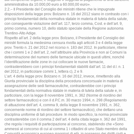
amministrativa da 10.000,00 euro a 60.000,00 euro».
2.2.– Il Presidente del Consiglio dei ministri ritiene che le impugnate
disposizioni della legge prov. Bolzano n. 16 del 2012 siano in contrasto con i
principi fondamentali della normativa statale in materia di tutela della salute,
con conseguente violazione dell’art. 117, terzo comma, Cost. e dell’art. 9,
primo comma, numero 10, dello statuto speciale della Regione autonoma
Trentino-Alto Adige.
Rispetto all’art. 2 della legge prov. Bolzano, il Presidente del Consiglio dei
ministri formula la medesima censura rivolta agli articoli 3 e 4 della legge
prov. Trento n. 21 del 2012 nel ricorso n. 183 del 2012. In particolare, ritiene
che i commi 1 e 2 dell’art. 2, nell’attribuire alla Provincia e non ai Comuni la
determinazione del numero delle farmacie ubicate in questi ultimi, nonché
l’identificazione delle zone in cui collocare le nuove farmacie,
contrasterebbero con i principi fondamentali stabiliti dall’art. 11 del d.l. n. 1
del 2012, in particolare commi 1, lettera c), 2 e 9.
L’art. 4 della legge prov. Bolzano n. 16 del 2012, invece, rimettendo alla
Giunta provinciale la disciplina della procedura concorsuale in materia di
assegnazione delle sedi farmaceutiche, contrasterebbe con i principi
fondamentali della normativa statale in materia di tutela della salute e, in
particolare, con la legge 8 novembre 1991, n. 362 (Norme di riordino del
settore farmaceutico) e con il d.P.C.m. 30 marzo 1994, n. 298 (Regolamento
di attuazione dell’art. 4, comma 9, della legge 8 novembre 1991, n. 362,
concernente norme di riordino del settore farmaceutico), che dettano una
disciplina uniforme di tali procedure. In modo specifico, la norma provinciale
contrasterebbe con il comma 2 dell’art. 4 della citata legge n. 362 del 1991,
che regola i requisiti di partecipazione al concorso, stabilendo che «Sono
ammessi al concorso di cui al comma 1 i cittadini di uno Stato membro della
Comunità economica europea maggiori di età, in possesso dei diritti civili e