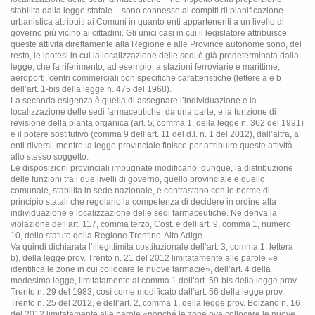
stabilita dalla legge statale – sono connesse ai compiti di pianificazione
urbanistica attribuiti ai Comuni in quanto enti appartenenti a un livello di
governo più vicino ai cittadini. Gli unici casi in cui il legislatore attribuisce
queste attività direttamente alla Regione e alle Province autonome sono, del
resto, le ipotesi in cui la localizzazione delle sedi è già predeterminata dalla
legge, che fa riferimento, ad esempio, a stazioni ferroviarie e marittime,
aeroporti, centri commerciali con specifiche caratteristiche (lettere a e b
dell’art. 1-bis della legge n. 475 del 1968).
La seconda esigenza è quella di assegnare l’individuazione e la
localizzazione delle sedi farmaceutiche, da una parte, e la funzione di
revisione della pianta organica (art. 5, comma 1, della legge n. 362 del 1991)
e il potere sostitutivo (comma 9 dell’art. 11 del d.l. n. 1 del 2012), dall’altra, a
enti diversi, mentre la legge provinciale finisce per attribuire queste attività
allo stesso soggetto.
Le disposizioni provinciali impugnate modificano, dunque, la distribuzione
delle funzioni tra i due livelli di governo, quello provinciale e quello
comunale, stabilita in sede nazionale, e contrastano con le norme di
principio statali che regolano la competenza di decidere in ordine alla
individuazione e localizzazione delle sedi farmaceutiche. Ne deriva la
violazione dell’art. 117, comma terzo, Cost. e dell’art. 9, comma 1, numero
10, dello statuto della Regione Trentino-Alto Adige.
Va quindi dichiarata l’illegittimità costituzionale dell’art. 3, comma 1, lettera
b), della legge prov. Trento n. 21 del 2012 limitatamente alle parole «e
identifica le zone in cui collocare le nuove farmacie», dell’art. 4 della
medesima legge, limitatamente al comma 1 dell’art. 59-bis della legge prov.
Trento n. 29 del 1983, così come modificato dall’art. 56 della legge prov.
Trento n. 25 del 2012, e dell’art. 2, comma 1, della legge prov. Bolzano n. 16
del 2012 limitatamente alle parole «nonché le zone ove collocare le nuove