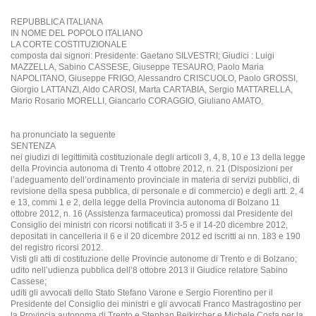
REPUBBLICA ITALIANA
IN NOME DEL POPOLO ITALIANO
LA CORTE COSTITUZIONALE
composta dai signori: Presidente: Gaetano SILVESTRI; Giudici : Luigi
MAZZELLA, Sabino CASSESE, Giuseppe TESAURO, Paolo Maria
NAPOLITANO, Giuseppe FRIGO, Alessandro CRISCUOLO, Paolo GROSSI,
Giorgio LATTANZI, Aldo CAROSI, Marta CARTABIA, Sergio MATTARELLA,
Mario Rosario MORELLI, Giancarlo CORAGGIO, Giuliano AMATO,
ha pronunciato la seguente
SENTENZA
nei giudizi di legittimità costituzionale degli articoli 3, 4, 8, 10 e 13 della legge
della Provincia autonoma di Trento 4 ottobre 2012, n. 21 (Disposizioni per
l’adeguamento dell’ordinamento provinciale in materia di servizi pubblici, di
revisione della spesa pubblica, di personale e di commercio) e degli artt. 2, 4
e 13, commi 1 e 2, della legge della Provincia autonoma di Bolzano 11
ottobre 2012, n. 16 (Assistenza farmaceutica) promossi dal Presidente del
Consiglio dei ministri con ricorsi notificati il 3-5 e il 14-20 dicembre 2012,
depositati in cancelleria il 6 e il 20 dicembre 2012 ed iscritti ai nn. 183 e 190
del registro ricorsi 2012.
Visti gli atti di costituzione delle Provincie autonome di Trento e di Bolzano;
udito nell’udienza pubblica dell’8 ottobre 2013 il Giudice relatore Sabino
Cassese;
uditi gli avvocati dello Stato Stefano Varone e Sergio Fiorentino per il
Presidente del Consiglio dei ministri e gli avvocati Franco Mastragostino per
la Provincia autonoma di Trento e Stephan Beikircher e Michele Costa per la