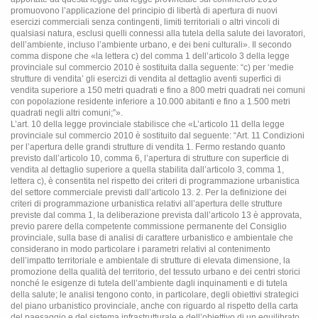
promuovono l’applicazione del principio di libertà di apertura di nuovi
esercizi commerciali senza contingenti, limiti territoriali o altri vincoli di
qualsiasi natura, esclusi quelli connessi alla tutela della salute dei lavoratori,
dell’ambiente, incluso l’ambiente urbano, e dei beni culturali». Il secondo
comma dispone che «la lettera c) del comma 1 dell’articolo 3 della legge
provinciale sul commercio 2010 è sostituita dalla seguente: “c) per ‘medie
strutture di vendita’ gli esercizi di vendita al dettaglio aventi superfici di
vendita superiore a 150 metri quadrati e fino a 800 metri quadrati nei comuni
con popolazione residente inferiore a 10.000 abitanti e fino a 1.500 metri
quadrati negli altri comuni;”».
L’art. 10 della legge provinciale stabilisce che «L’articolo 11 della legge
provinciale sul commercio 2010 è sostituito dal seguente: “Art. 11 Condizioni
per l’apertura delle grandi strutture di vendita 1. Fermo restando quanto
previsto dall’articolo 10, comma 6, l’apertura di strutture con superficie di
vendita al dettaglio superiore a quella stabilita dall’articolo 3, comma 1,
lettera c), è consentita nel rispetto dei criteri di programmazione urbanistica
del settore commerciale previsti dall’articolo 13. 2. Per la definizione dei
criteri di programmazione urbanistica relativi all’apertura delle strutture
previste dal comma 1, la deliberazione prevista dall’articolo 13 è approvata,
previo parere della competente commissione permanente del Consiglio
provinciale, sulla base di analisi di carattere urbanistico e ambientale che
considerano in modo particolare i parametri relativi al contenimento
dell’impatto territoriale e ambientale di strutture di elevata dimensione, la
promozione della qualità del territorio, del tessuto urbano e dei centri storici
nonché le esigenze di tutela dell’ambiente dagli inquinamenti e di tutela
della salute; le analisi tengono conto, in particolare, degli obiettivi strategici
del piano urbanistico provinciale, anche con riguardo al rispetto della carta
del paesaggio e del sistema infrastrutturale e dell’obiettivo di un equilibrato