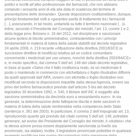
politici e iscritti all’albo professionale dei farmacisti, che non abbiano
compiuto i sessanta anni di età alla data di scadenza del termine di
presentazione delle domande». Queste disposizioni costituirebbero, dunque,
principi fondamentali volti a «garantire parità di trattamento tra i farmacisti
[…], assicurando, in tal modo, unitarietà su tutto il territorio nazionale […]».
Infine, secondo il Presidente del Consiglio dei ministri, l’art. 13, commi 1 e 2,
della legge prov. Bolzano n. 16 del 2012, nel disciplinare e sanzionare
alcune ipotesi di illecito amministrativo, contrasterebbe con i principi
fondamentali in materia di tutela della salute stabiliti dal decreto legislativo
24 aprile 2006, n. 219 recante «Attuazione della direttiva 2001/83/CE (e
successive direttive di modifica) relativa ad un codice comunitario
concernente i medicinali per uso umano, nonché della direttiva 2003/94/CE»
e, in modo specifico, dal comma 5 dell’art. 148 del citato decreto legislativo,
in base al quale «Salvo che il fatto costituisca reato, se un medicinale è
posto o mantenuto in commercio con etichettatura o foglio illustrativo difformi
da quelli approvati dall’AIFA, ovvero con etichetta o foglio illustrativo non
modificati secondo le disposizioni impartite dalla stessa Agenzia, ovvero sia
privo del bollino farmaceutico previsto dall’articolo 5-bis del decreto
legislativo 30 dicembre 1992, n. 540, il titolare dell’AIC è soggetto alla
sanzione amministrativa da diecimila euro a sessantamila euro». In via
generale, la determinazione delle fattispecie illecite e delle sanzioni in
materia di tutela della salute rientrerebbe nella competenza dello Stato
(sentenza n. 361 del 2003). In particolare, il comma 2 dell’impugnato art. 13,
riproducendo quanto già previsto dal citato comma 5 dell’art. 148, potrebbe
generare, ad avviso del Presidente del Consiglio dei ministri, il «dubbio» che
la stessa azione possa essere doppiamente sanzionata (a livello sia
provinciale, sia statale); inoltre, il legislatore provinciale potrebbe in qualsiasi
momento modificare tale norma discostandosi dalla previsione della