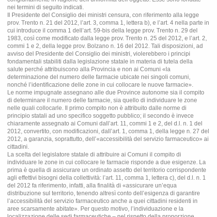
nei termini di seguito indicati.
Il Presidente del Consiglio dei ministri censura, con riferimento alla legge
prov. Trento n. 21 del 2012, l’art. 3, comma 1, lettera b), e l’art. 4 nella parte in
cui introduce il comma 1 dell’art. 59-bis della legge prov. Trento n. 29 del
1983, così come modificato dalla legge prov. Trento n. 25 del 2012, e l’art. 2,
commi 1 e 2, della legge prov. Bolzano n. 16 del 2012. Tali disposizioni, ad
avviso del Presidente del Consiglio dei ministri, violerebbero i principi
fondamentali stabiliti dalla legislazione statale in materia di tutela della
salute perché attribuiscono alla Provincia e non ai Comuni «la
determinazione del numero delle farmacie ubicate nei singoli comuni,
nonché l’identificazione delle zone in cui collocare le nuove farmacie».
Le norme impugnate assegnano alle due Province autonome sia il compito
di determinare il numero delle farmacie, sia quello di individuare le zone
nelle quali collocarle. Il primo compito non è attribuito dalle norme di
principio statali ad uno specifico soggetto pubblico; il secondo è invece
chiaramente assegnato ai Comuni dall’art. 11, commi 1 e 2, del d.l. n. 1 del
2012, convertito, con modificazioni, dall’art. 1, comma 1, della legge n. 27 del
2012, a garanzia, soprattutto, dell’«accessibilità del servizio farmaceutico» ai
cittadini.
La scelta del legislatore statale di attribuire ai Comuni il compito di
individuare le zone in cui collocare le farmacie risponde a due esigenze. La
prima è quella di assicurare un ordinato assetto del territorio corrispondente
agli effettivi bisogni della collettività: l’art. 11, comma 1, lettera c), del d.l. n. 1
del 2012 fa riferimento, infatti, alla finalità di «assicurare un’equa
distribuzione sul territorio, tenendo altresì conto dell’esigenza di garantire
l’accessibilità del servizio farmaceutico anche a quei cittadini residenti in
aree scarsamente abitate». Per questo motivo, l’individuazione e la
localizzazione delle sedi farmaceutiche – nel rispetto della proporzione