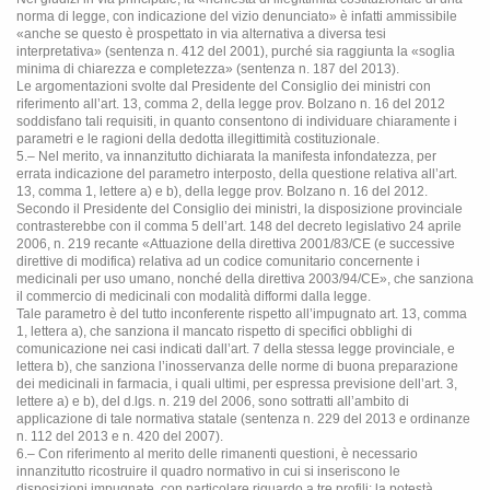
norma di legge, con indicazione del vizio denunciato» è infatti ammissibile
«anche se questo è prospettato in via alternativa a diversa tesi
interpretativa» (sentenza n. 412 del 2001), purché sia raggiunta la «soglia
minima di chiarezza e completezza» (sentenza n. 187 del 2013).
Le argomentazioni svolte dal Presidente del Consiglio dei ministri con
riferimento all’art. 13, comma 2, della legge prov. Bolzano n. 16 del 2012
soddisfano tali requisiti, in quanto consentono di individuare chiaramente i
parametri e le ragioni della dedotta illegittimità costituzionale.
5.– Nel merito, va innanzitutto dichiarata la manifesta infondatezza, per
errata indicazione del parametro interposto, della questione relativa all’art.
13, comma 1, lettere a) e b), della legge prov. Bolzano n. 16 del 2012.
Secondo il Presidente del Consiglio dei ministri, la disposizione provinciale
contrasterebbe con il comma 5 dell’art. 148 del decreto legislativo 24 aprile
2006, n. 219 recante «Attuazione della direttiva 2001/83/CE (e successive
direttive di modifica) relativa ad un codice comunitario concernente i
medicinali per uso umano, nonché della direttiva 2003/94/CE», che sanziona
il commercio di medicinali con modalità difformi dalla legge.
Tale parametro è del tutto inconferente rispetto all’impugnato art. 13, comma
1, lettera a), che sanziona il mancato rispetto di specifici obblighi di
comunicazione nei casi indicati dall’art. 7 della stessa legge provinciale, e
lettera b), che sanziona l’inosservanza delle norme di buona preparazione
dei medicinali in farmacia, i quali ultimi, per espressa previsione dell’art. 3,
lettere a) e b), del d.lgs. n. 219 del 2006, sono sottratti all’ambito di
applicazione di tale normativa statale (sentenza n. 229 del 2013 e ordinanze
n. 112 del 2013 e n. 420 del 2007).
6.– Con riferimento al merito delle rimanenti questioni, è necessario
innanzitutto ricostruire il quadro normativo in cui si inseriscono le
disposizioni impugnate, con particolare riguardo a tre profili: la potestà