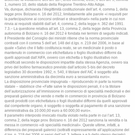
1, numero 10, dello statuto della Regione Trentino-Alto Adige.
Va, dunque, dichiarata l’illegittimità costituzionale dell’art. 4, comma 1, della
legge prov. Bolzano n. 16 del 2012, limitatamente alle parole «i requisiti per
la partecipazione ai concorsi ordinari e straordinari» nella parte in cui non
rinvia ai requisiti stabiliti dall’art. 4, comma 2, della legge n. 362 del 1991.
7.3.– La questione relativa all’art. 13, comma 2, della legge della Provincia
autonoma di Bolzano n. 16 del 2012 è fondata nei termini di seguito indicati.
Il Presidente del Consiglio dei ministri ritiene che la norma provinciale
contrasti con il comma 5 dell’art. 148 del d.lgs. n. 219 del 2006, in base al
quale «Salvo che il fatto costituisca reato, se un medicinale è posto o
mantenuto in commercio con etichettatura o foglio illustrativo difformi da
quelli approvati dall’AIFA, ovvero con etichetta o foglio illustrativo non
modificati secondo le disposizioni impartite dalla stessa Agenzia, ovvero sia
privo del bollino farmaceutico previsto dall’articolo 5-bis del decreto
legislativo 30 dicembre 1992, n. 540, il titolare dell’AIC è soggetto alla
sanzione amministrativa da diecimila euro a sessantamila euro».
La disposizione provinciale impugnata – riproducendo in parte la norma
statale – stabilisce che «Fatte salve le disposizioni penali, il o la titolare
dell’autorizzazione all’immissione in commercio di specialità medicinali e dei
preparati galenici che vende o mette in commercio in provincia di Bolzano
questi prodotti con etichettatura o fogli illustrativi difformi da quelli approvati
dal competente organo, è soggetto o soggetta al pagamento di una sanzione
amministrativa da 10.000,00 euro a 60.000,00 euro».
Il parametro interposto invocato risulta violato nella parte in cui l’art. 13,
comma 2, della legge prov. Bolzano n. 16 del 2012 sanziona la vendita o la
messa in commercio «di specialità medicinali». Queste ultime, infatti, a
differenza dei preparati galenici (sottratti espressamente all’applicazione del
d.lgs. n. 219 del 2006 ai sensi dell’art. 3, lettere a e b dello stesso decreto),