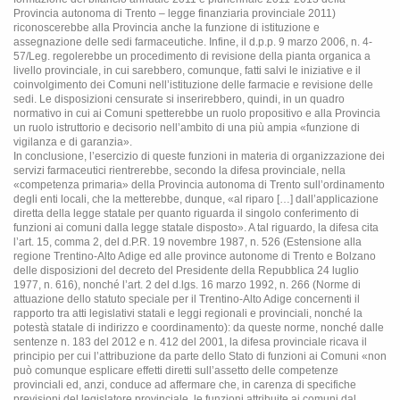
Provincia autonoma di Trento – legge finanziaria provinciale 2011)
riconoscerebbe alla Provincia anche la funzione di istituzione e
assegnazione delle sedi farmaceutiche. Infine, il d.p.p. 9 marzo 2006, n. 4-
57/Leg. regolerebbe un procedimento di revisione della pianta organica a
livello provinciale, in cui sarebbero, comunque, fatti salvi le iniziative e il
coinvolgimento dei Comuni nell’istituzione delle farmacie e revisione delle
sedi. Le disposizioni censurate si inserirebbero, quindi, in un quadro
normativo in cui ai Comuni spetterebbe un ruolo propositivo e alla Provincia
un ruolo istruttorio e decisorio nell’ambito di una più ampia «funzione di
vigilanza e di garanzia».
In conclusione, l’esercizio di queste funzioni in materia di organizzazione dei
servizi farmaceutici rientrerebbe, secondo la difesa provinciale, nella
«competenza primaria» della Provincia autonoma di Trento sull’ordinamento
degli enti locali, che la metterebbe, dunque, «al riparo […] dall’applicazione
diretta della legge statale per quanto riguarda il singolo conferimento di
funzioni ai comuni dalla legge statale disposto». A tal riguardo, la difesa cita
l’art. 15, comma 2, del d.P.R. 19 novembre 1987, n. 526 (Estensione alla
regione Trentino-Alto Adige ed alle province autonome di Trento e Bolzano
delle disposizioni del decreto del Presidente della Repubblica 24 luglio
1977, n. 616), nonché l’art. 2 del d.lgs. 16 marzo 1992, n. 266 (Norme di
attuazione dello statuto speciale per il Trentino-Alto Adige concernenti il
rapporto tra atti legislativi statali e leggi regionali e provinciali, nonché la
potestà statale di indirizzo e coordinamento): da queste norme, nonché dalle
sentenze n. 183 del 2012 e n. 412 del 2001, la difesa provinciale ricava il
principio per cui l’attribuzione da parte dello Stato di funzioni ai Comuni «non
può comunque esplicare effetti diretti sull’assetto delle competenze
provinciali ed, anzi, conduce ad affermare che, in carenza di specifiche
previsioni del legislatore provinciale, le funzioni attribuite ai comuni dal