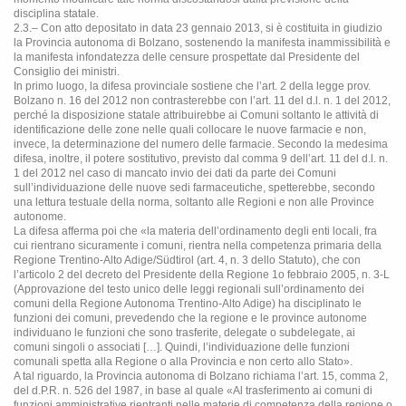
disciplina statale.
2.3.– Con atto depositato in data 23 gennaio 2013, si è costituita in giudizio
la Provincia autonoma di Bolzano, sostenendo la manifesta inammissibilità e
la manifesta infondatezza delle censure prospettate dal Presidente del
Consiglio dei ministri.
In primo luogo, la difesa provinciale sostiene che l’art. 2 della legge prov.
Bolzano n. 16 del 2012 non contrasterebbe con l’art. 11 del d.l. n. 1 del 2012,
perché la disposizione statale attribuirebbe ai Comuni soltanto le attività di
identificazione delle zone nelle quali collocare le nuove farmacie e non,
invece, la determinazione del numero delle farmacie. Secondo la medesima
difesa, inoltre, il potere sostitutivo, previsto dal comma 9 dell’art. 11 del d.l. n.
1 del 2012 nel caso di mancato invio dei dati da parte dei Comuni
sull’individuazione delle nuove sedi farmaceutiche, spetterebbe, secondo
una lettura testuale della norma, soltanto alle Regioni e non alle Province
autonome.
La difesa afferma poi che «la materia dell’ordinamento degli enti locali, fra
cui rientrano sicuramente i comuni, rientra nella competenza primaria della
Regione Trentino-Alto Adige/Südtirol (art. 4, n. 3 dello Statuto), che con
l’articolo 2 del decreto del Presidente della Regione 1o febbraio 2005, n. 3-L
(Approvazione del testo unico delle leggi regionali sull’ordinamento dei
comuni della Regione Autonoma Trentino-Alto Adige) ha disciplinato le
funzioni dei comuni, prevedendo che la regione e le province autonome
individuano le funzioni che sono trasferite, delegate o subdelegate, ai
comuni singoli o associati […]. Quindi, l’individuazione delle funzioni
comunali spetta alla Regione o alla Provincia e non certo allo Stato».
A tal riguardo, la Provincia autonoma di Bolzano richiama l’art. 15, comma 2,
del d.P.R. n. 526 del 1987, in base al quale «Al trasferimento ai comuni di
funzioni amministrative rientranti nelle materie di competenza della regione o