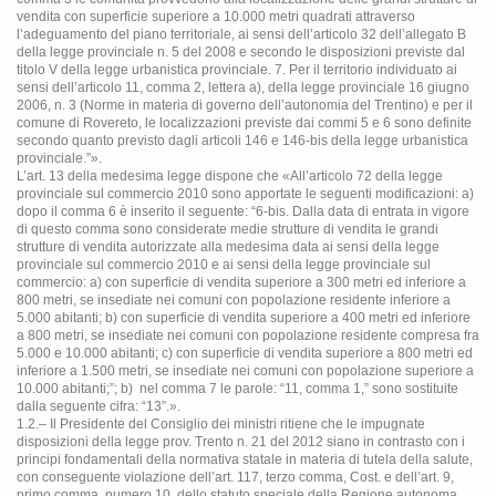
vendita con superficie superiore a 10.000 metri quadrati attraverso
l’adeguamento del piano territoriale, ai sensi dell’articolo 32 dell’allegato B
della legge provinciale n. 5 del 2008 e secondo le disposizioni previste dal
titolo V della legge urbanistica provinciale. 7. Per il territorio individuato ai
sensi dell’articolo 11, comma 2, lettera a), della legge provinciale 16 giugno
2006, n. 3 (Norme in materia di governo dell’autonomia del Trentino) e per il
comune di Rovereto, le localizzazioni previste dai commi 5 e 6 sono definite
secondo quanto previsto dagli articoli 146 e 146-bis della legge urbanistica
provinciale.”».
L’art. 13 della medesima legge dispone che «All’articolo 72 della legge
provinciale sul commercio 2010 sono apportate le seguenti modificazioni: a)
dopo il comma 6 è inserito il seguente: “6-bis. Dalla data di entrata in vigore
di questo comma sono considerate medie strutture di vendita le grandi
strutture di vendita autorizzate alla medesima data ai sensi della legge
provinciale sul commercio 2010 e ai sensi della legge provinciale sul
commercio: a) con superficie di vendita superiore a 300 metri ed inferiore a
800 metri, se insediate nei comuni con popolazione residente inferiore a
5.000 abitanti; b) con superficie di vendita superiore a 400 metri ed inferiore
a 800 metri, se insediate nei comuni con popolazione residente compresa fra
5.000 e 10.000 abitanti; c) con superficie di vendita superiore a 800 metri ed
inferiore a 1.500 metri, se insediate nei comuni con popolazione superiore a
10.000 abitanti;”; b)
nel comma 7 le parole: “11, comma 1,” sono sostituite
dalla seguente cifra: “13”.».
1.2.– Il Presidente del Consiglio dei ministri ritiene che le impugnate
disposizioni della legge prov. Trento n. 21 del 2012 siano in contrasto con i
principi fondamentali della normativa statale in materia di tutela della salute,
con conseguente violazione dell’art. 117, terzo comma, Cost. e dell’art. 9,
primo comma, numero 10, dello statuto speciale della Regione autonoma