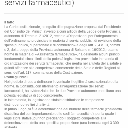
servizi farmaceutici)
Il fatto
La Corte costituzionale, a seguito di impugnazione proposta dal Presidente
del Consiglio dei Ministri avverso alcuni articoli della Legge della Provincia
autonoma di Trento n. 21/2012, recante «Disposizioni per l’adeguamento
dell’ordinamento provinciale in materia di servizi pubblici, di revisione della
spesa pubblica, di personale e di commercio» e degli artt. 2, 4 e 13, commi 1
e 2, della Legge della Provincia autonoma di Bolzano n. 16/2012, recante
norme in materia di «Assistenza farmaceutica», ha delineato alcuni principi
fondamentali circa i limiti della potestà legislativa provinciale in materia di
organizzazione dei servizi farmaceutici che rientra nella tutela della salute e
quindi afferisce alla competenza concorrente dello Stato e delle Regioni ai
sensi dell’art. 117, comma terzo della Costituzione.
Profili giuridici
Nel giudizio diretto a delineare l’eventuale illegittimità costituzionale della
norme, la Consulta, con riferimento all’organizzazione dei servizi
farmaceutici, ha evidenziato che
le due Province autonome esercitano una
potestà legislativa di tipo concorrente.
In tale materia, la legislazione statale distribuisce le competenze
distinguendo tre tipi di attività.
In primo luogo, vi è la determinazione del numero delle farmacie (cosiddetta
disciplina del contingentamento delle sedi farmaceutiche), per la quale il
legislatore statale, pur non precisando il soggetto competente alla
determinazione, detta una specifica proporzione (una farmacia ogni 3.300
abitanti).