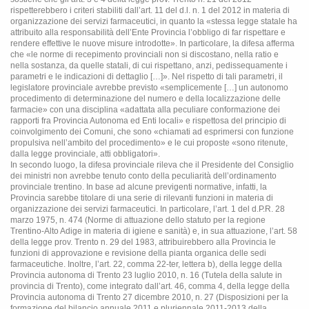
rispetterebbero i criteri stabiliti dall’art. 11 del d.l. n. 1 del 2012 in materia di
organizzazione dei servizi farmaceutici, in quanto la «stessa legge statale ha
attribuito alla responsabilità dell’Ente Provincia l’obbligo di far rispettare e
rendere effettive le nuove misure introdotte». In particolare, la difesa afferma
che «le norme di recepimento provinciali non si discostano, nella ratio e
nella sostanza, da quelle statali, di cui rispettano, anzi, pedissequamente i
parametri e le indicazioni di dettaglio […]». Nel rispetto di tali parametri, il
legislatore provinciale avrebbe previsto «semplicemente […] un autonomo
procedimento di determinazione del numero e della localizzazione delle
farmacie» con una disciplina «adattata alla peculiare conformazione dei
rapporti fra Provincia Autonoma ed Enti locali» e rispettosa del principio di
coinvolgimento dei Comuni, che sono «chiamati ad esprimersi con funzione
propulsiva nell’ambito del procedimento» e le cui proposte «sono ritenute,
dalla legge provinciale, atti obbligatori».
In secondo luogo, la difesa provinciale rileva che il Presidente del Consiglio
dei ministri non avrebbe tenuto conto della peculiarità dell’ordinamento
provinciale trentino. In base ad alcune previgenti normative, infatti, la
Provincia sarebbe titolare di una serie di rilevanti funzioni in materia di
organizzazione dei servizi farmaceutici. In particolare, l’art. 1 del d.P.R. 28
marzo 1975, n. 474 (Norme di attuazione dello statuto per la regione
Trentino-Alto Adige in materia di igiene e sanità) e, in sua attuazione, l’art. 58
della legge prov. Trento n. 29 del 1983, attribuirebbero alla Provincia le
funzioni di approvazione e revisione della pianta organica delle sedi
farmaceutiche. Inoltre, l’art. 22, comma 22-ter, lettera b), della legge della
Provincia autonoma di Trento 23 luglio 2010, n. 16 (Tutela della salute in
provincia di Trento), come integrato dall’art. 46, comma 4, della legge della
Provincia autonoma di Trento 27 dicembre 2010, n. 27 (Disposizioni per la
formazione del bilancio annuale 2011 e pluriennale 2011-2013 della