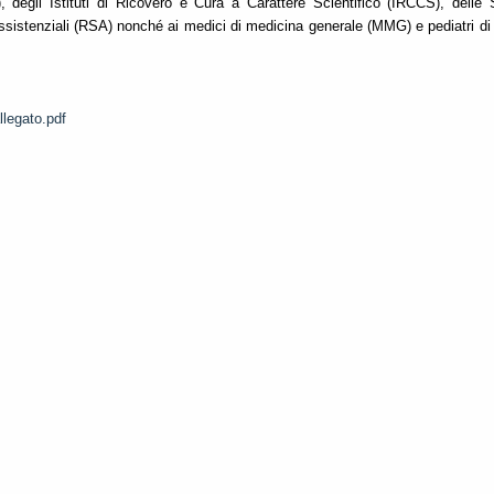
 degli Istituti di Ricovero e Cura a Carattere Scientifico (IRCCS), delle S
Assistenziali (RSA) nonché ai medici di medicina generale (MMG) e pediatri di 
llegato.pdf