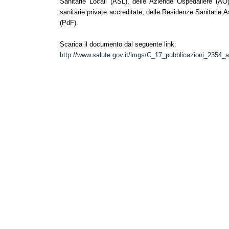
Sanitarie Locali (ASL), delle Aziende Ospedaliere (AO),
sanitarie private accreditate, delle Residenze Sanitarie 
(PdF).
Scarica il documento dal seguente link:
http://www.salute.gov.it/imgs/C_17_pubblicazioni_2354_a