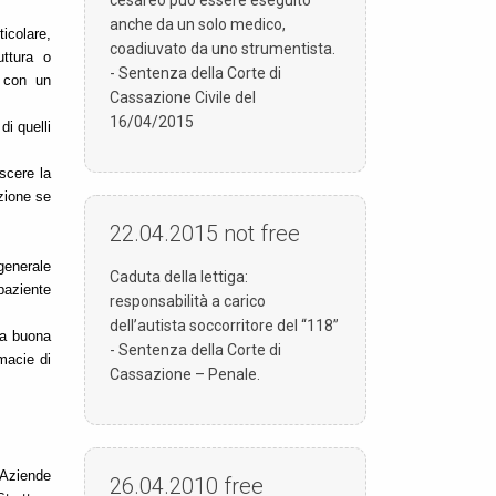
anche da un solo medico,
ticolare,
coadiuvato da uno strumentista.
uttura
o
- Sentenza della Corte di
e con un
Cassazione Civile del
16/04/2015
di quelli
scere la
nzione se
22.04.2015
not free
 generale
Caduta della lettiga:
 paziente
responsabilità a carico
dell’autista soccorritore del “118”
ta buona
- Sentenza della Corte di
rmacie di
Cassazione – Penale.
 Aziende
26.04.2010
free