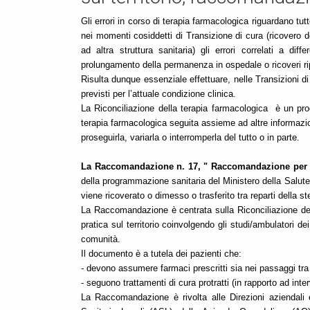
Gli errori in corso di terapia farmacologica riguardano tutt
nei momenti cosiddetti di Transizione di cura (ricovero de
ad altra struttura sanitaria) gli errori correlati a d
prolungamento della permanenza in ospedale o ricoveri ripetu
Risulta dunque essenziale effettuare, nelle Transizioni di
previsti per l’attuale condizione clinica.
La Riconciliazione della terapia farmacologica
è un pro
terapia farmacologica seguita assieme ad altre informazio
proseguirla, variarla o interromperla del tutto o in parte.
La Raccomandazione n. 17, " Raccomandazione per la
della programmazione sanitaria del Ministero della Salute,
viene ricoverato o dimesso o trasferito tra reparti della st
La Raccomandazione è centrata sulla Riconciliazione dell
pratica sul territorio coinvolgendo gli studi/ambulatori 
comunità.
Il documento è a tutela dei pazienti che:
- devono assumere farmaci prescritti sia nei passaggi tra 
- seguono trattamenti di cura protratti (in rapporto ad int
La Raccomandazione è rivolta alle Direzioni aziendali e