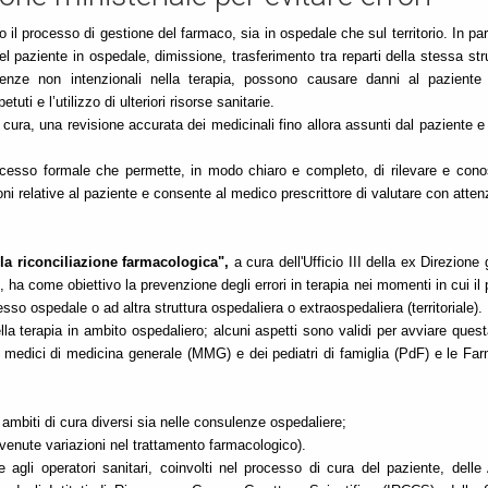
o il processo di gestione del farmaco, sia in ospedale che sul territorio. In par
l paziente in ospedale, dimissione, trasferimento tra reparti della stessa str
ifferenze non intenzionali nella terapia, possono causare danni al pazient
ti e l’utilizzo di ulteriori risorse sanitarie.
 cura, una revisione accurata dei medicinali fino allora assunti dal paziente e 
cesso formale che permette, in modo chiaro e completo, di rilevare e cono
ni relative al paziente e consente al medico prescrittore di valutare con atte
 riconciliazione farmacologica",
a cura dell'Ufficio III della ex Direzione
 ha come obiettivo la prevenzione degli errori in terapia nei momenti in cui il
esso ospedale o ad altra struttura ospedaliera o extraospedaliera (territoriale).
a terapia in ambito ospedaliero; alcuni aspetti sono validi per avviare ques
dei medici di medicina generale (MMG) e dei pediatri di famiglia (PdF) e le Fa
ambiti di cura diversi sia nelle consulenze ospedaliere;
ervenute variazioni nel trattamento farmacologico).
 agli operatori sanitari, coinvolti nel processo di cura del paziente, delle