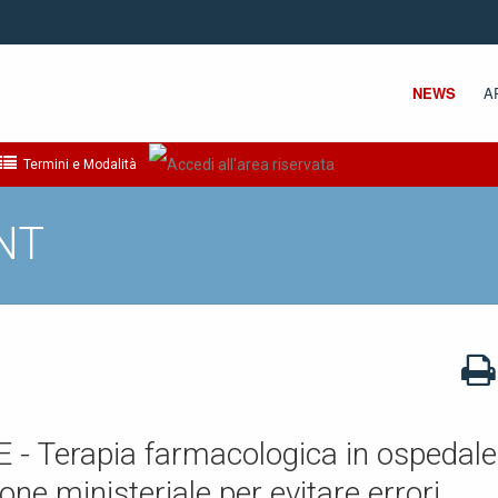
NEWS
A
Termini e Modalità
NT
 Terapia farmacologica in ospedale
one ministeriale per evitare errori