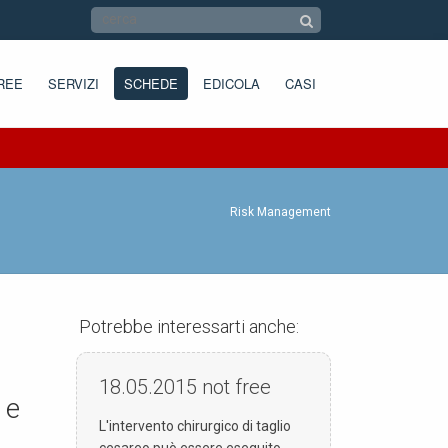
REE
SERVIZI
SCHEDE
EDICOLA
CASI
Risk Management
Potrebbe interessarti anche:
18.05.2015
not free
 e
L'intervento chirurgico di taglio
cesareo può essere eseguito