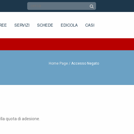
REE
SERVIZI
SCHEDE
EDICOLA
CASI
Home Page
Accesso Negato
ella quota di adesione.