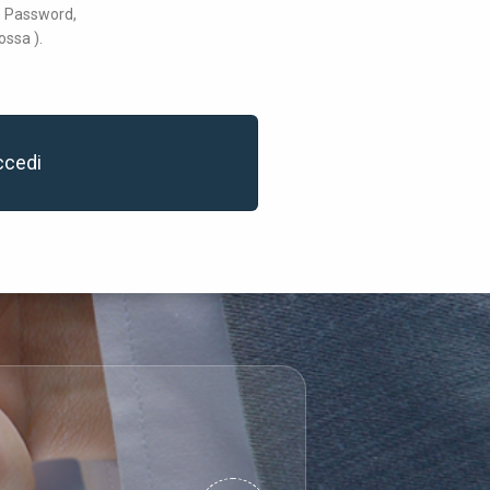
 e Password,
ossa ).
ccedi