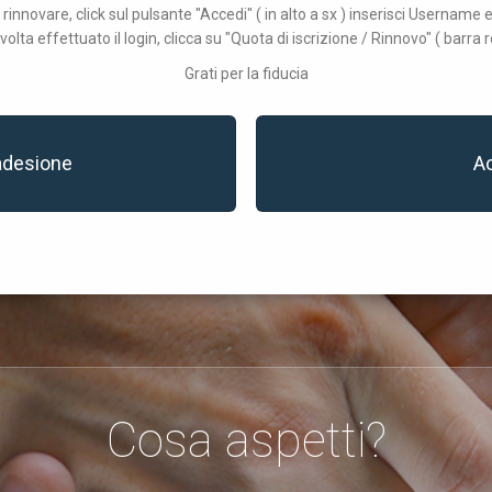
 rinnovare, click sul pulsante "Accedi" ( in alto a sx ) inserisci Username
volta effettuato il login, clicca su "Quota di iscrizione / Rinnovo" ( barra r
Grati per la fiducia
adesione
A
Cosa aspetti?