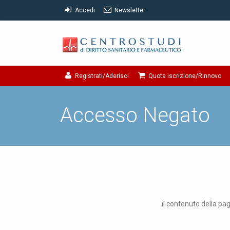
Accedi
Newsletter
Registrati/Aderisci
Quota iscrizione/Rinnovo
Accesso Negato
il contenuto della pag