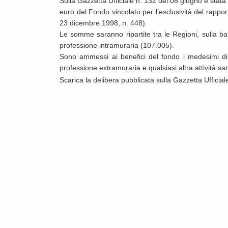
Sulla Gazzetta Ufficiale n. 132 del 08 giugno è stat
euro del Fondo vincolato per l’esclusività del rappor
23 dicembre 1998, n. 448).
Le somme saranno ripartite tra le Regioni, sulla ba
professione intramuraria (107.005).
Sono ammessi ai benefici del fondo i medesimi diri
professione extramuraria e qualsiasi altra attività san
Scarica la delibera pubblicata sulla Gazzetta Ufficial