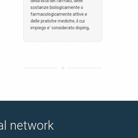
della lista dei farmaci, delle
sostanze biologicamente o
farmacologicamente attive e
delle pratiche mediche, il cui
impiego e' considerato doping,
ial network