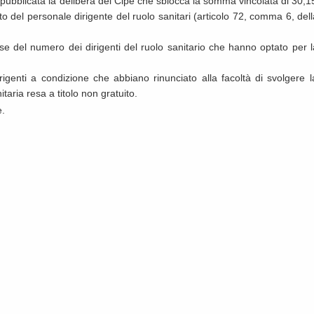
a pubblicata la delibera del Cipe che sblocca la somma vincolata di 30,1
to del personale dirigente del ruolo sanitari (articolo 72, comma 6, del
se del numero dei dirigenti del ruolo sanitario che hanno optato per l
genti a condizione che abbiano rinunciato alla facoltà di svolgere l
itaria resa a titolo non gratuito.
e.