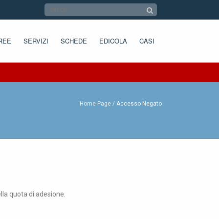
REE
SERVIZI
SCHEDE
EDICOLA
CASI
Home Page
Accesso Negato
ella quota di adesione.