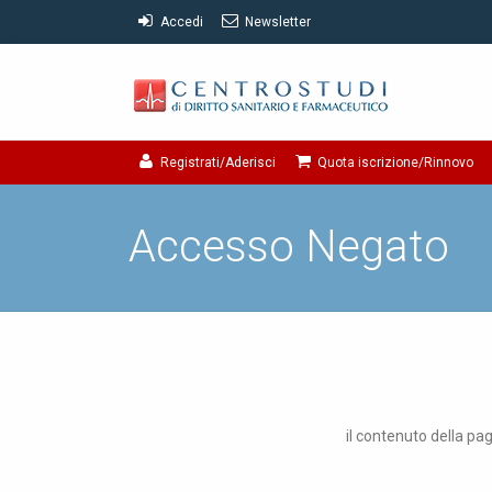
Accedi
Newsletter
Registrati/Aderisci
Quota iscrizione/Rinnovo
Accesso Negato
il contenuto della pag