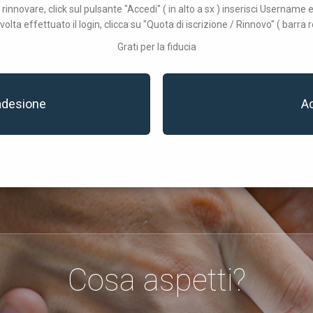
 rinnovare, click sul pulsante "Accedi" ( in alto a sx ) inserisci Username
volta effettuato il login, clicca su "Quota di iscrizione / Rinnovo" ( barra r
Grati per la fiducia
adesione
A
Cosa aspetti?