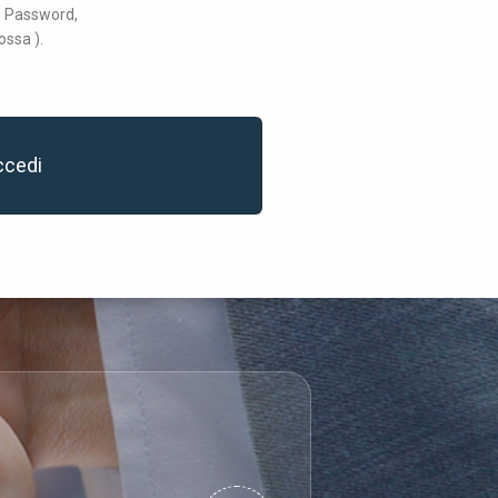
 e Password,
ossa ).
ccedi