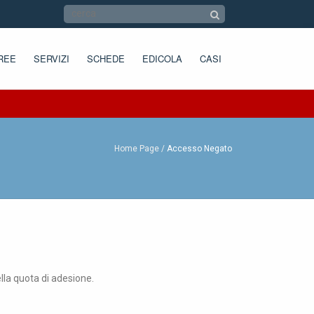
REE
SERVIZI
SCHEDE
EDICOLA
CASI
Home Page
Accesso Negato
ella quota di adesione.