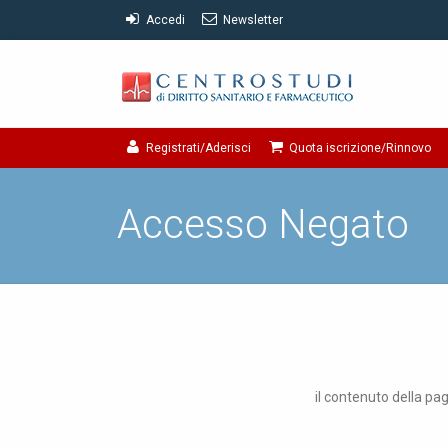
Accedi
Newsletter
Registrati/Aderisci
Quota iscrizione/Rinnovo
Accesso Negato
il contenuto della pag