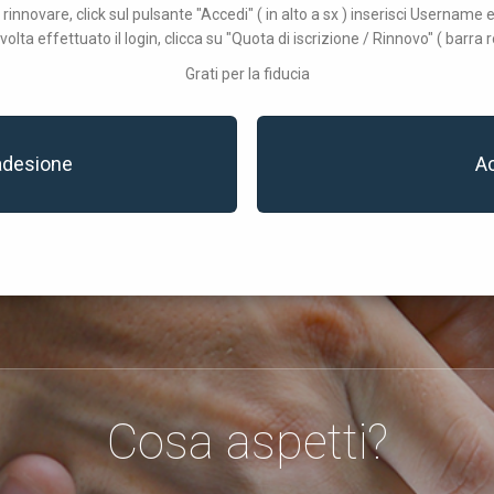
 rinnovare, click sul pulsante "Accedi" ( in alto a sx ) inserisci Username
volta effettuato il login, clicca su "Quota di iscrizione / Rinnovo" ( barra r
Grati per la fiducia
adesione
A
Cosa aspetti?