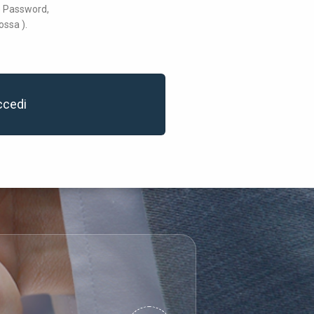
 e Password,
ossa ).
ccedi