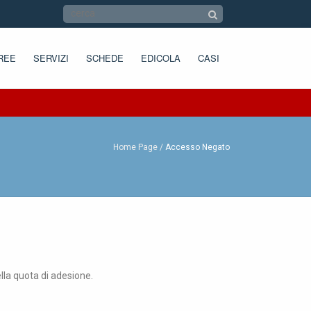
REE
SERVIZI
SCHEDE
EDICOLA
CASI
Home Page
Accesso Negato
ella quota di adesione.