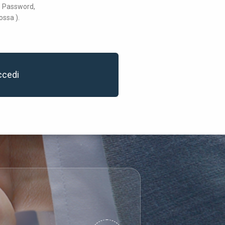
 e Password,
ossa ).
ccedi