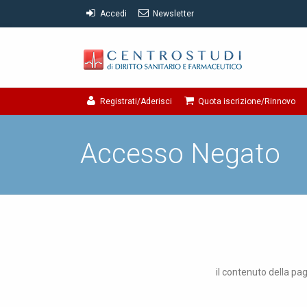
Accedi
Newsletter
Registrati/Aderisci
Quota iscrizione/Rinnovo
Accesso Negato
il contenuto della pag