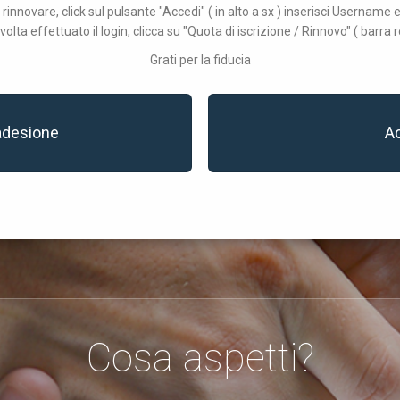
 rinnovare, click sul pulsante "Accedi" ( in alto a sx ) inserisci Username
volta effettuato il login, clicca su "Quota di iscrizione / Rinnovo" ( barra r
Grati per la fiducia
adesione
A
Cosa aspetti?