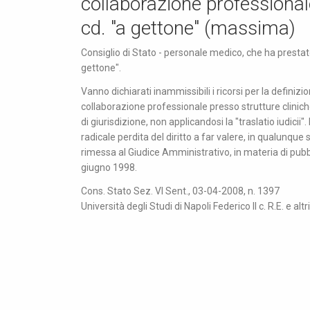
collaborazione professionale
cd. "a gettone" (massima)
Consiglio di Stato - personale medico, che ha prestato
gettone".
Vanno dichiarati inammissibili i ricorsi per la defini
collaborazione professionale presso strutture cliniche
di giurisdizione, non applicandosi la "traslatio iudicii
radicale perdita del diritto a far valere, in qualunqu
rimessa al Giudice Amministrativo, in materia di pubbl
giugno 1998.
Cons. Stato Sez. VI Sent., 03-04-2008, n. 1397
Università degli Studi di Napoli Federico II c. R.E. e altri