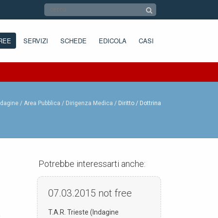
REE
SERVIZI
SCHEDE
EDICOLA
CASI
ndagine /
Area Pubblica /
Dirigenza Medica
Diritto / Dottrina
Potrebbe interessarti anche:
07.03.2015
not free
T.A.R. Trieste (Indagine