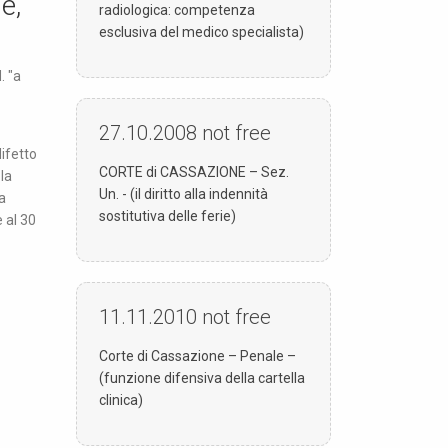
e,
radiologica: competenza
esclusiva del medico specialista)
. "a
27.10.2008
not free
difetto
CORTE di CASSAZIONE – Sez.
 la
Un. - (il diritto alla indennità
a
sostitutiva delle ferie)
 al 30
11.11.2010
not free
Corte di Cassazione – Penale –
(funzione difensiva della cartella
clinica)