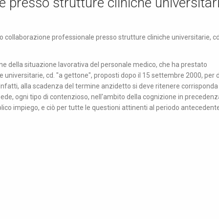
 presso strutture cliniche universitari
 collaborazione professionale presso strutture cliniche universitarie, cd
zione della situazione lavorativa del personale medico, che ha prestato
 universitarie, cd. "a gettone", proposti dopo il 15 settembre 2000, per 
". Infatti, alla scadenza del termine anzidetto si deve ritenere corrisponda
e sede, ogni tipo di contenzioso, nell'ambito della cognizione in precedenz
ico impiego, e ciò per tutte le questioni attinenti al periodo antecedente