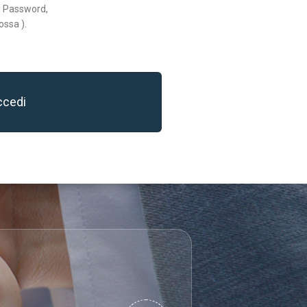
 e Password,
ossa ).
ccedi