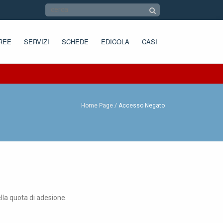
REE
SERVIZI
SCHEDE
EDICOLA
CASI
Home Page
Accesso Negato
ella quota di adesione.