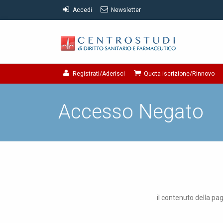
Accedi
Newsletter
Registrati/Aderisci
Quota iscrizione/Rinnovo
Accesso Negato
il contenuto della pag