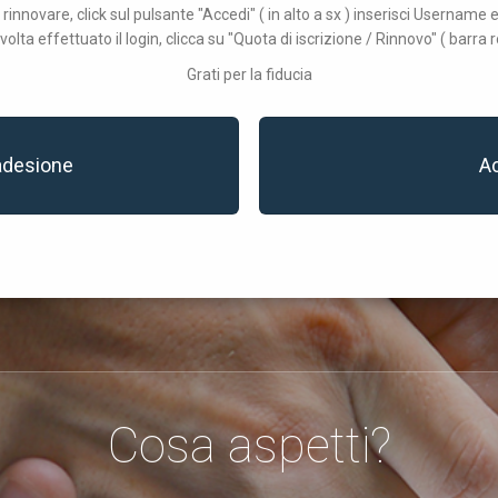
 rinnovare, click sul pulsante "Accedi" ( in alto a sx ) inserisci Username
volta effettuato il login, clicca su "Quota di iscrizione / Rinnovo" ( barra r
Grati per la fiducia
adesione
A
Cosa aspetti?