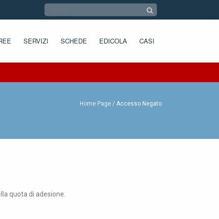
REE
SERVIZI
SCHEDE
EDICOLA
CASI
Home Page
Accesso Negato
ella quota di adesione.