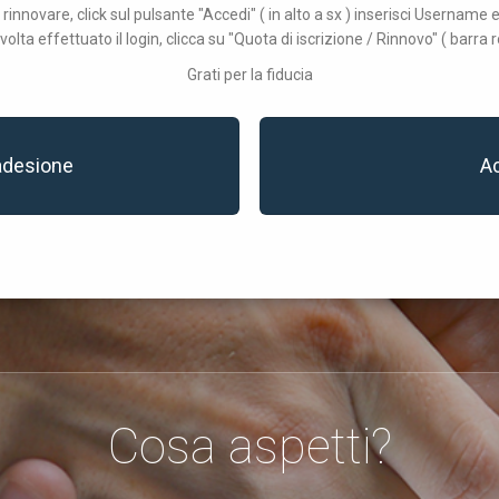
 rinnovare, click sul pulsante "Accedi" ( in alto a sx ) inserisci Username
volta effettuato il login, clicca su "Quota di iscrizione / Rinnovo" ( barra r
Grati per la fiducia
adesione
A
Cosa aspetti?