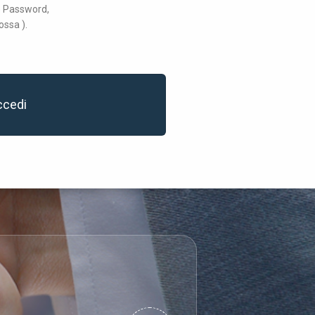
 e Password,
ossa ).
ccedi