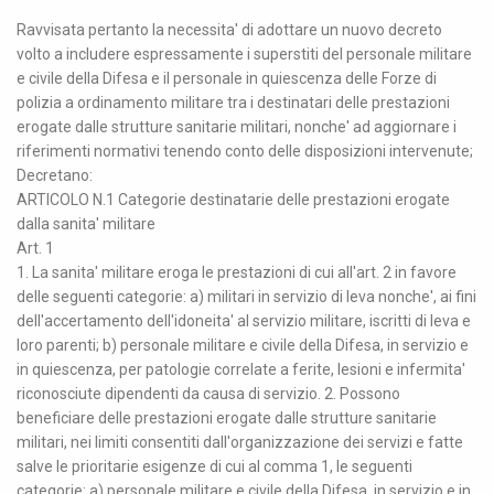
Ravvisata pertanto la necessita' di adottare un nuovo decreto
volto a includere espressamente i superstiti del personale militare
e civile della Difesa e il personale in quiescenza delle Forze di
polizia a ordinamento militare tra i destinatari delle prestazioni
erogate dalle strutture sanitarie militari, nonche' ad aggiornare i
riferimenti normativi tenendo conto delle disposizioni intervenute;
Decretano:
ARTICOLO N.1 Categorie destinatarie delle prestazioni erogate
dalla sanita' militare
Art. 1
1. La sanita' militare eroga le prestazioni di cui all'art. 2 in favore
delle seguenti categorie: a) militari in servizio di leva nonche', ai fini
dell'accertamento dell'idoneita' al servizio militare, iscritti di leva e
loro parenti; b) personale militare e civile della Difesa, in servizio e
in quiescenza, per patologie correlate a ferite, lesioni e infermita'
riconosciute dipendenti da causa di servizio. 2. Possono
beneficiare delle prestazioni erogate dalle strutture sanitarie
militari, nei limiti consentiti dall'organizzazione dei servizi e fatte
salve le prioritarie esigenze di cui al comma 1, le seguenti
categorie: a) personale militare e civile della Difesa, in servizio e in