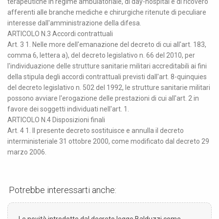
terapeutiche in regime ambulatoriale, di day-hospital e di ricovero
afferenti alle branche mediche e chirurgiche ritenute di peculiare
interesse dall'amministrazione della difesa.
ARTICOLO N.3 Accordi contrattuali
Art. 3 1. Nelle more dell'emanazione del decreto di cui all'art. 183,
comma 6, lettera a), del decreto legislativo n. 66 del 2010, per
l'individuazione delle strutture sanitarie militari accreditabili ai fini
della stipula degli accordi contrattuali previsti dall'art. 8-quinquies
del decreto legislativo n. 502 del 1992, le strutture sanitarie militari
possono avviare l'erogazione delle prestazioni di cui all'art. 2 in
favore dei soggetti individuati nell'art. 1.
ARTICOLO N.4 Disposizioni finali
Art. 4 1. Il presente decreto sostituisce e annulla il decreto
interministeriale 31 ottobre 2000, come modificato dal decreto 29
marzo 2006.
Potrebbe interessarti anche:
Le novità introdotte dal decreto legge Balduzzi come